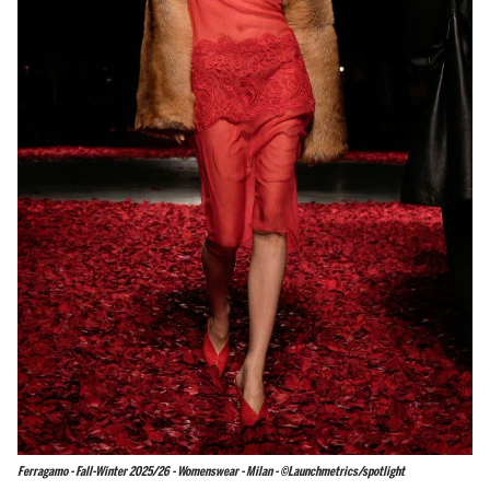
Ferragamo - Fall-Winter 2025/26 - Womenswear - Milan - ©Launchmetrics/spotlight