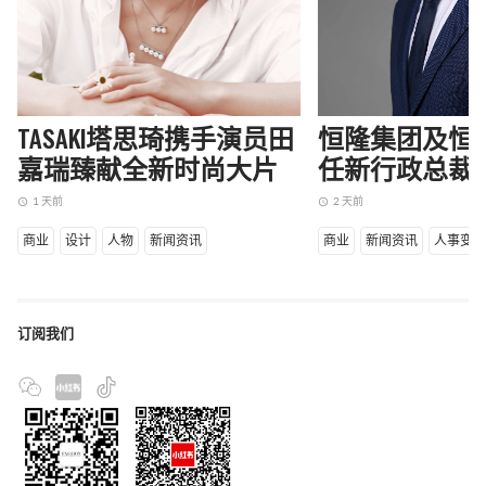
TASAKI塔思琦携手演员田
恒隆集团及恒
嘉瑞臻献全新时尚大片
任新行政总裁
1 天前
2 天前
access_time
access_time
商业
设计
人物
新闻资讯
商业
新闻资讯
人事变
订阅我们