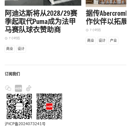
阿迪达斯将从2028/29赛
据传Abercrom
季起取代Puma成为法甲
作伙伴以拓展
马赛队球衣赞助商
7 小时后
access_time
7 小时后
access_time
商业
设计
产业
商业
设计
订阅我们
沪ICP备2024073241号