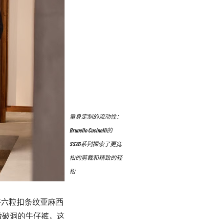
量身定制的流动性：
Brunello Cucinelli的
SS26系列探索了更宽
松的剪裁和精致的轻
松
将六粒扣条纹亚麻西
微破洞的牛仔裤，这