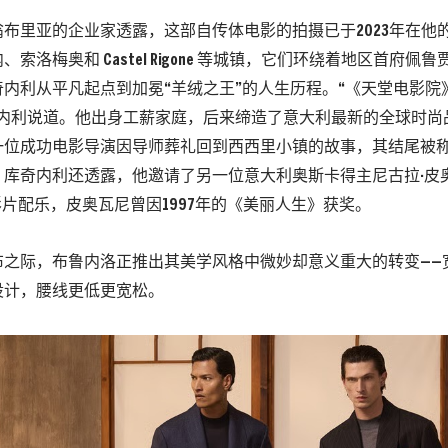
布里亚的企业家透露，这部自传体电影的拍摄已于2023年在他
索洛梅奥和 Castel Rigone 等城镇，它们环绕着地区首府佩
内利从平凡起点到加冕“羊绒之王”的人生历程。“《天堂电影院
奇内利说道。他出身工薪家庭，后来缔造了意大利最新的全球时尚
一位成功电影导演因导师葬礼回到西西里小镇的故事，其结尾被
库奇内利还透露，他邀请了另一位意大利奥斯卡得主尼古拉·皮奥瓦尼
i）为影片配乐，皮奥瓦尼曾因1997年的《美丽人生》获奖。
布之际，布鲁内洛正推出其美学风格中微妙却意义重大的转变——
设计，腰线更低更宽松。