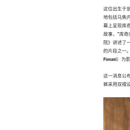
这位出生于翁
地包括马焦内、
幕上呈现库奇
故事，”库
院》讲述了
的片段之一。
Piovan
这一消息公
裤采用双褶