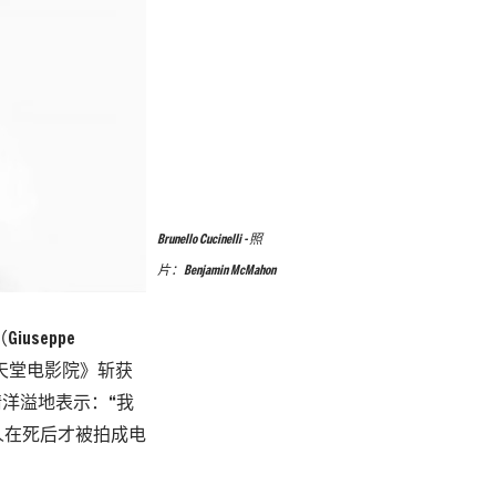
Brunello Cucinelli - 照
片：Benjamin McMahon
seppe
《天堂电影院》斩获
情洋溢地表示：“我
人在死后才被拍成电