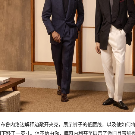
，”布鲁内洛边解释边敞开夹克，展示裤子的低腰线，以及他如何
扣下移了一英寸。信不信由你，库奇内利甚至展示了做旧且带细