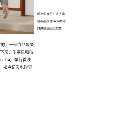
明亮的音符：杏子和
经典格纹使Cucinelli的
SS26愿景栩栩如生
雷的上一部作品是关
。接下来，朱塞佩和布
ittà）举行首映
注意了，如今纪实电影界