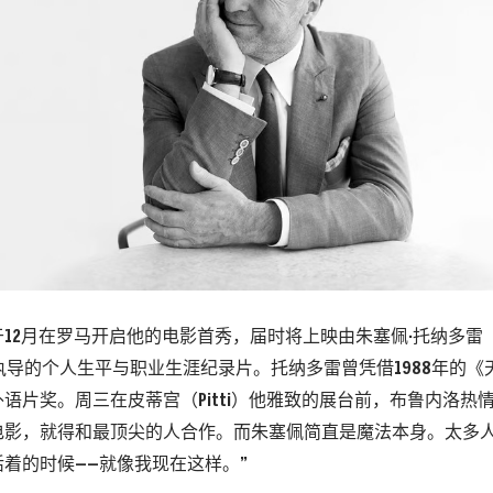
12月在罗马开启他的电影首秀，届时将上映由朱塞佩·托纳多雷（Giu
ore）执导的个人生平与职业生涯纪录片。托纳多雷曾凭借1988年的
语片奖。周三在皮蒂宫（Pitti）他雅致的展台前，布鲁内洛热
电影，就得和最顶尖的人合作。而朱塞佩简直是魔法本身。太多
着的时候——就像我现在这样。”