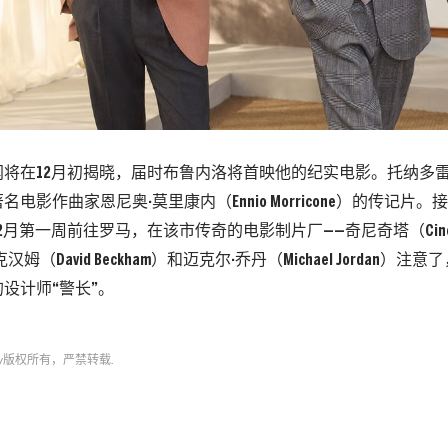
闻将在12月初揭晓，届时布鲁内洛将首映他的纪实电影。托纳多
电影作曲家恩尼奥·莫里康内（Ennio Morricone）的传记片
2月第一周前往罗马，在该市传奇的电影制片厂——奇尼奇塔（Cinec
姆（David Beckham）和迈克尔·乔丹（Michael Jordan）
设计师“警长”。
y
版权所有，严禁转载.