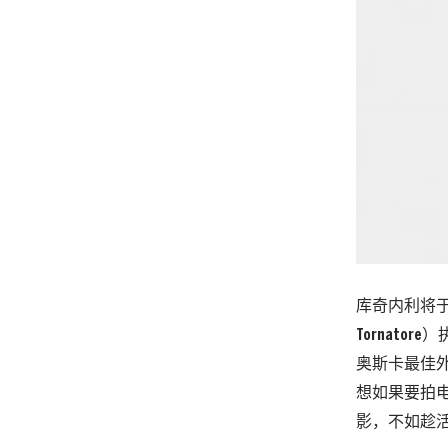
库奇内利将于
Tornat
奥斯卡最佳外
想如果要拍
影，不如趁活