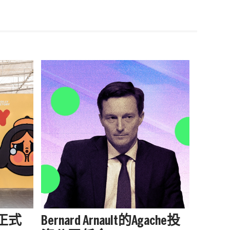
站正式
Bernard Arnault的Agache投
被中