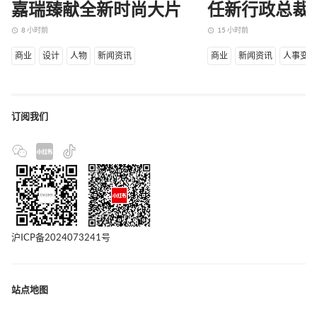
嘉瑞臻献全新时尚大片
任新行政总裁
8 小时前
15 小时前
access_time
access_time
商业
设计
人物
新闻资讯
商业
新闻资讯
人事变
订阅我们
沪ICP备2024073241号
站点地图