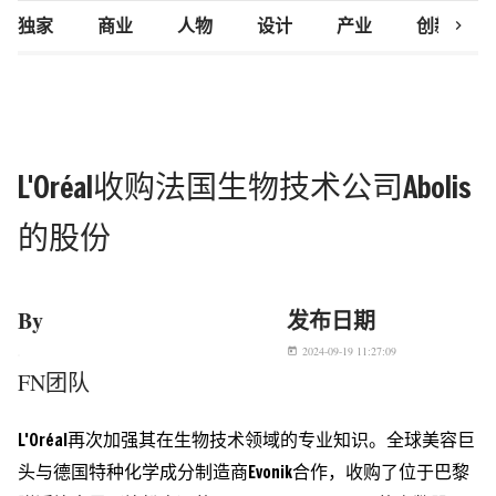
chevron_right
独家
商业
人物
设计
产业
创新研究
L'Oréal收购法国生物技术公司Abolis
的股份
By
发布日期
2024-09-19 11:27:09
today
FN团队
L'Oréal再次加强其在生物技术领域的专业知识。全球美容巨
头与德国特种化学成分制造商Evonik合作，收购了位于巴黎