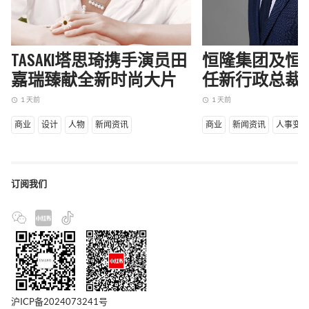
TASAKI塔思琦携手演员田
恒隆集团及恒
嘉瑞臻献全新时尚大片
任新行政总裁
1 天前
1 天前
access_time
access_time
商业
设计
人物
新闻资讯
商业
新闻资讯
人事变
订阅我们
沪ICP备2024073241号