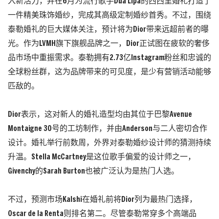
入新活力，并在6月为流行歌手Dua Lipa的西西里婚礼打造了
一件精美珠饰婚纱，完成其高级定制婚纱首秀。不过，围绕
泰勒婚礼的巨大媒体关注，预计将为Dior带来远超前者的曝
光。作为LVMH旗下旗舰品牌之一，Dior正试图在疲软的奢侈
品市场中重振需求。泰勒拥有2.73亿Instagram粉丝和忠诚的
全球粉丝群，这为品牌带来的可见度，是少有营销活动能够
匹敌的。
Dior表示，这对新人的婚礼造型均由其位于巴黎Avenue
Montaigne 30号的工坊制作，并由Anderson与二人密切合作
设计。婚礼举行前数周，外界对泰勒婚纱设计师的猜测持续
升温。Stella McCartney是这位歌手偏爱的设计师之一，
Givenchy的Sarah Burton也被广泛认为是热门人选。
不过，预测市场Kalshi在婚礼前将Dior列为最热门选择，
Oscar de la Renta则排名第二。尽管泰勒常穿多个高端品