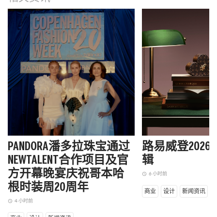
PANDORA潘多拉珠宝通过
路易威登202
NEWTALENT合作项目及官
辑
方开幕晚宴庆祝哥本哈
6 小时前
access_time
根时装周20周年
商业
设计
新闻资讯
4 小时前
access_time