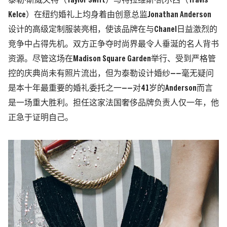
泰勒·斯威夫特（Taylor Swift）与特拉维斯·凯尔西（Travis
Kelce）在纽约婚礼上均身着由创意总监Jonathan Anderson
设计的高级定制服装亮相，使该品牌在与Chanel日益激烈的
竞争中占得先机。双方正争夺时尚界最令人垂涎的名人背书
资源。尽管这场在Madison Square Garden举行、受到严格管
控的庆典尚未有照片流出，但为泰勒设计婚纱——毫无疑问
是本十年最重要的婚礼委托之一——对41岁的Anderson而言
是一场重大胜利。担任这家法国奢侈品牌负责人仅一年，他
正急于证明自己。