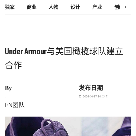
chevron_right
独家
商业
人物
设计
产业
创新研究
Under Armour与美国橄榄球队建立
合作
By
发布日期
2024-06-17 14:03:51
today
FN团队