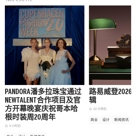
PANDORA潘多拉珠宝通过
路易威登202
NEWTALENT合作项目及官
辑
方开幕晚宴庆祝哥本哈
32 分钟后
access_time
根时装周20周年
商业
设计
新闻资讯
3 小时后
access_time