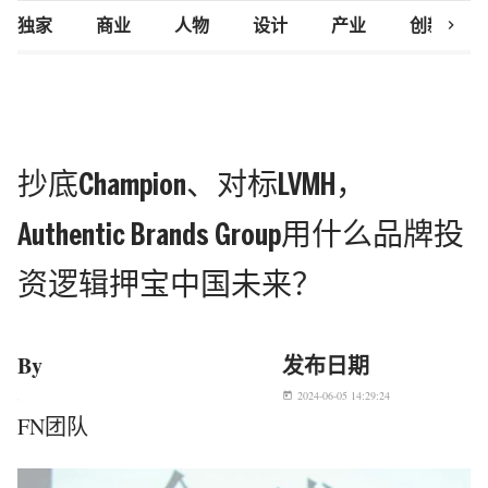
chevron_right
独家
商业
人物
设计
产业
创新研究
抄底Champion、对标LVMH，
Authentic Brands Group用什么品牌投
资逻辑押宝中国未来？
By
发布日期
2024-06-05 14:29:24
today
FN团队