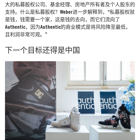
大的私募股权公司、基金经理、房地产所有者及个人股东的
支持。什么是私募股权？Weber进一步解释到，“私募股权就
是钱，钱需要一个家，这是钱的去向，而它们流向了
Authentic，因为Authentic的商业模式是将风险降至最低，
且利润非常可观。”
下一个目标还得是中国