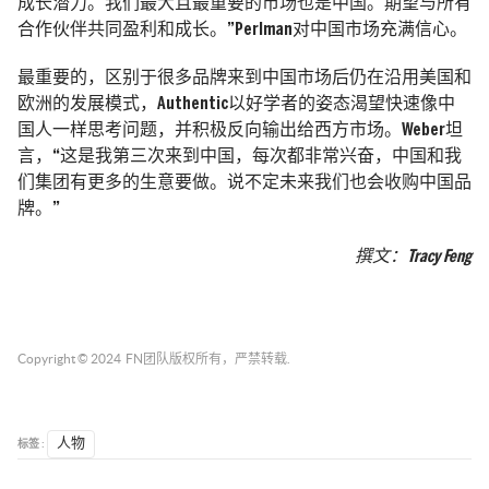
成长潜力。我们最大且最重要的市场也是中国。期望与所有
合作伙伴共同盈利和成长。”Perlman对中国市场充满信心。
最重要的，区别于很多品牌来到中国市场后仍在沿用美国和
欧洲的发展模式，Authentic以好学者的姿态渴望快速像中
国人一样思考问题，并积极反向输出给西方市场。Weber坦
言，“这是我第三次来到中国，每次都非常兴奋，中国和我
们集团有更多的生意要做。说不定未来我们也会收购中国品
牌。”
撰文：Tracy Feng
Copyright © 2024
FN团队
版权所有，严禁转载.
标签 :
人物