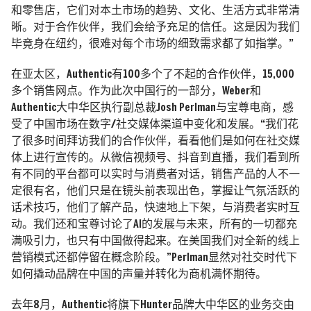
和零售店，它们对本土市场的趋势、文化、生活方式非常清
晰。对于合作伙伴，我们会给予充足的信任。这是因为我们
毕竟身在纽约，很难对每个市场的细致需求都了如指掌。”
在亚太区，Authentic有100多个了不起的合作伙伴，15,000
多个销售网点。作为此次中国行的一部分，Weber和
Authentic大中华区执行副总裁Josh Perlman与宝尊电商，感
受了中国市场在数字/社交媒体渠道中变化和发展。“我们花
了很多时间拜访我们的合作伙伴，看看他们是如何在社交媒
体上进行宣传的。从微信视频号、抖音到直播，我们看到所
有不同的平台都可以实时与消费者对话，销售产品的人不一
定很有名，他们只是在镜头前表现出色，掌握让气氛活跃的
话术技巧，他们了解产品，快速地上下架，与消费者实时互
动。我们还和宝尊讨论了AI的发展与未来，所有的一切都充
满吸引力，也只有中国做得起来。在美国我们对全新的线上
营销模式还都停留在概念阶段。”Perlman显然对社交时代下
如何撬动品牌在中国的声量并转化为商机满怀期待。
去年8月，Authentic将旗下Hunter品牌大中华区的业务交由