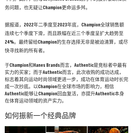
务问题，也无疑让Champion更命运多舛。
据报道，2022年二季度至2023年底，Champion全球销售额
连续七个季度下滑，而且跌幅在近三个季度呈扩大趋势至
24%。最终留给Champion的生存选择无非是被迫清算，或尽
快寻找新的所有者。
于Champion和Hanes Brands而言，Authentic是竞标者中最有
实力的买家；而于Authentic而言，此次收购的成功达成，
标志着其向运动时尚领域更进一步，成功在体育运动时长完
成一次抄底。以Champion在全球市场的影响力，相信
Authentic能够让Champion回血复活，亦提升Authentic本身
在体育运动领域的资产实力。
如何振新一个经典品牌