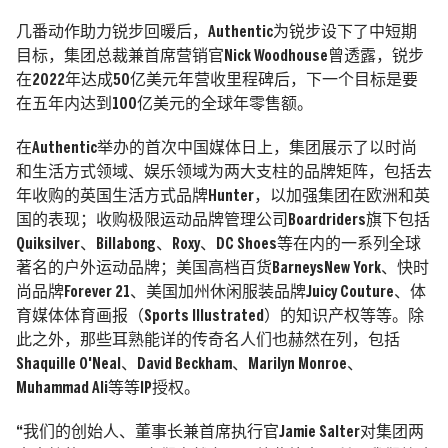
几番动作助力锐步回暖后，Authentic为锐步设下了中短期
目标，集团总裁兼首席营销官Nick Woodhouse曾透露，锐步
在2022年达成50亿美元年营收里程碑后，下一个目标是要
在五年内达到100亿美元的全球年零售额。
在Authentic举办的首次中国媒体日上，集团展示了以时尚
和生活方式领域、娱乐领域为两大支柱的品牌矩阵，包括去
年收购的英国生活方式品牌Hunter，以加强集团在欧洲和英
国的表现；收购极限运动品牌管理公司Boardriders旗下包括
Quiksilver、Billabong、Roxy、DC Shoes等在内的一系列全球
著名的户外运动品牌；美国高档百货BarneysNew York、快时
尚品牌Forever 21、美国加州休闲服装品牌Juicy Couture、体
育媒体体育画报（Sports Illustrated）的知识产权等等。除
此之外，那些耳熟能详的传奇名人们也赫然在列，包括
Shaquille O'Neal、David Beckham、Marilyn Monroe、
Muhammad Ali等等IP授权。
“我们的创始人、董事长兼首席执行官Jamie Salter对集团两