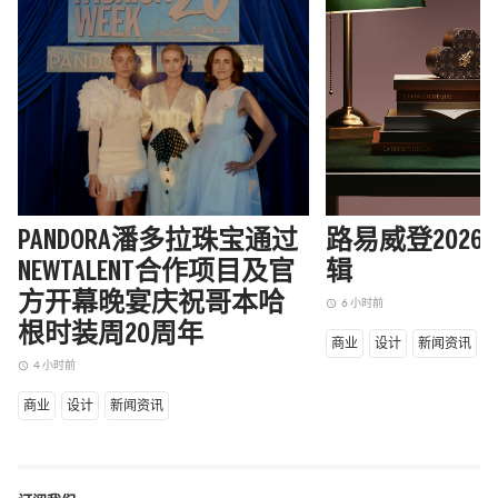
PANDORA潘多拉珠宝通过
路易威登202
NEWTALENT合作项目及官
辑
方开幕晚宴庆祝哥本哈
6 小时前
access_time
根时装周20周年
商业
设计
新闻资讯
4 小时前
access_time
商业
设计
新闻资讯