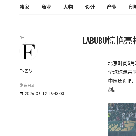
独家
商业
人物
设计
产业
创
BY
LABUBU惊
北京时间
6
月
FN团队
全球球迷共
中国原创
I
P
，
发布日期
刻。
2026-06-12 16:43:03
today