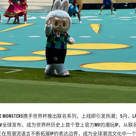
E MONSTERS
携手世界杯推出联名系列，上线即引发热潮；
5
月
，
L
V
全球发布，成为世界杯历史上首个登上官方
MV
的潮玩
I
P
。
从联
正在用潮流语言不断拓展
I
P
的表达边
界，成为全球潮流文化中一