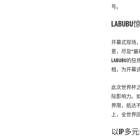
号。
LABUBU
开幕式现场
意，尽显
“
最
LABUBU
的狂
相，为开幕
此次世界杯
际影响力。
界限，抵达
上，全世界
以
I
P
多元