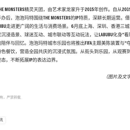
HE MONSTERS
精灵天团，由艺术家龙家升于
2015
年创作。
自从
201
手办后，泡泡玛特围绕
THE MONSTERS
的
I
P
特质，
深耕长期运营。
借
UBU
走进更广阔的生活与消费场景。
6
月底上海、
深圳、
香港三城
过沉浸造景、
球迷互动、
城市联动等互
动玩法，让
LABUBU
化身
“
看
的陪伴与回忆。
泡泡玛特
城市乐园也将推出
FIFA
主题美陈装置与
“
特色餐饮，
营造全园共庆的沉浸式氛围。从街头到乐园，从观赛
姿态，不断拓展
I
P
的表达边界。
（图片及文
有，严禁转载.
讯