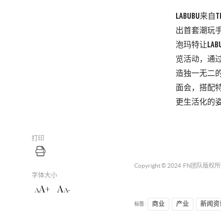
LABUBU
来自
T
出首套潮玩
泡玛特让
LAB
览活动，通
造独一无二
面会，搭配
更生活化的
打印
Copyright © 2024
FN团队
版权所
字体大小
A+
A
A
A-
标签 :
商业
产业
新闻资