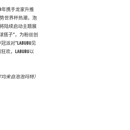
9
年携手龙家升推
势世界杯热潮，泡
将陆续启动主题展
球搭子
”
，
为粉丝创
夺冠派对
”LABUBU
见
到狂欢，
LABUBU
以
字均来自泡泡玛特
）