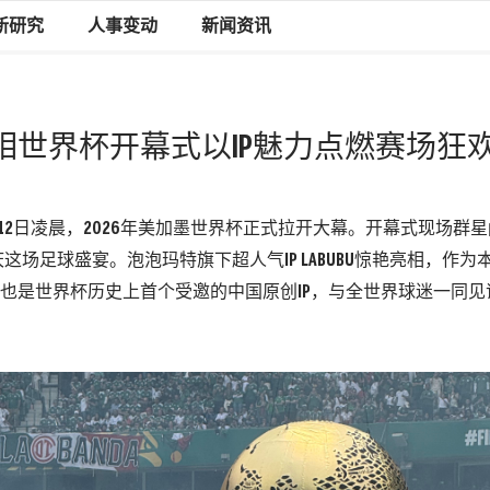
新研究
人事变动
新闻资讯
艳亮相世界杯开幕式以IP魅力点燃赛场狂
12
日凌晨，
2026
年美加墨世界杯正式拉开大幕。开幕式现场群星
庆这场足球盛宴。
泡泡玛特旗下超人气
I
P LABUBU
惊艳亮相，
作为
也是世界杯历史上首个受邀的中国原创
I
P
，
与
全世界球迷一同见