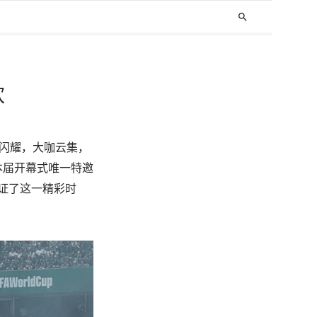
search
欢
闪耀，
大咖云集，
本届开幕式唯一特邀
证了这一精彩时