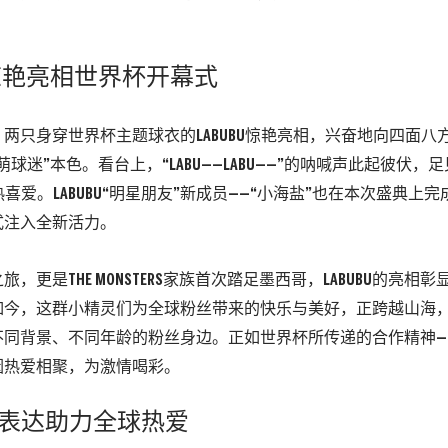
惊艳亮相世界杯开幕式
，两只身穿世界杯主题球衣的
LABUBU
惊艳亮相，兴奋地向四面八
萌球迷
”
本色。
看台上，
“LABU——LABU——”
的呐喊声此起彼
伏，足
热喜爱。
LABUBU“
明星朋友
”
新成员
——“
小海盐
”
也在本次盛典上完
式注入全新活力。
之旅，更是
THE MONSTERS
家族首次踏足墨西哥，
LABUBU
的亮相彰
如今，这群小精灵们为全球粉丝带来的快乐与美好，
正跨越山海
不同背景、
不同年龄的粉丝身边。
正如世
界杯所传递的合作精神
—
因热爱相聚，为激情喝彩。
表达助力全球热爱