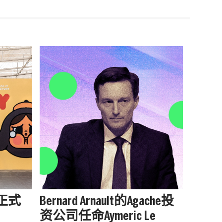
站正式
Bernard Arnault的Agache投
被中
资公司任命Aymeric Le
户外品