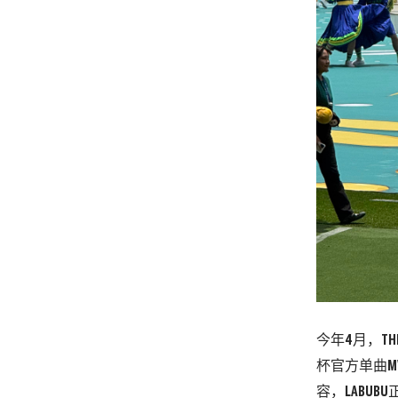
今年
4
月
，
TH
杯官方单曲
M
容，
LABUBU