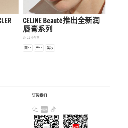
LER
CELINE Beauté推出全新润
阿迪达
唇膏系列
季起
赛队
12 小时前
access_time
14 小时前
access_time
商业
产业
美妆
商业
设
订阅我们