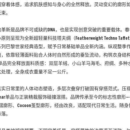
调穿着体感，
追求肌肤感知与身心的全然释放。
灵动变幻的廓形
无束。
的革新是品牌不可或缺的
DNA
，
也是实现创意突破的重要载体。春
心原则呈现为全新超轻量科技塔夫绸（
Featherweight Techno Taffet
系列巴黎世家经典造型，
赋予日常基础单品全新内涵。
纵观整季
简，
依靠轻薄面料贴合人体时自然形成的垂坠流动，
构筑衣身结
单品完全释放面料质感：双层羊绒、小山羊马海毛、府绸、多种
化处理，
全身成衣重量不足一公斤。
真实日常里的人体动态塑造，
多层次叠穿打破固有穿搭范式。压
ear
单品与正装精裁服饰碰撞混搭。
品牌传承至今的标志性廓形—
褶廓形、
Cocoon
茧型廓形，
经由改良，
适配现代日常生活。
随
身
垂落。