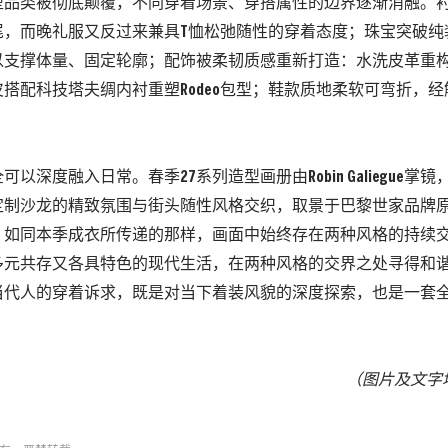
型品类被彻底颠覆，
不同穿着场景、
穿搭属性的边界逐渐消融。
尾，而晚礼服又反过来兼具
T
恤松弛随性的穿着态度；珠宝突破纯
以支撑体量、
固定轮廓；
配饰被柔韧质感重新打造：
水洗皮革重
皮搭配科技塔夫绸内衬重塑
Rodeo
包型；
鞋款质地柔软可弯折，经
全可以深度融入日常。
春季
27
系列造型画册由
Robin Galiegue
掌镜
定制沙龙的精致氛围与街头随性风格交织，取景于巴黎世家品牌原
。
如同本季成衣所传递的那样，
画面中始终存在两种风格的持续
多元共存又各具特色的现代生活，在两种风格的交界之处寻
得和
当代人的穿着诉求，既是对当下着装风貌的深度探索，
也是一套
（图片及文字