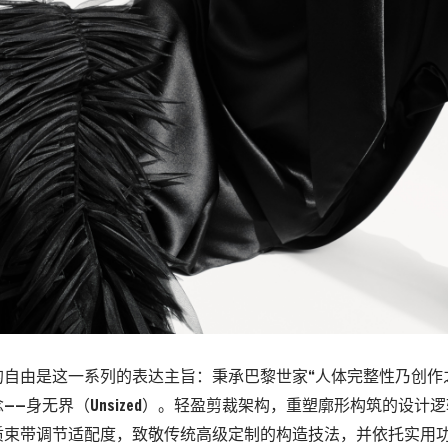
的自由是这一系列的表达主旨：秉承巴黎世家“人体完整性乃创作
——身无界（
Unsized
）
。
轻盈剪裁架构，重塑廓形构筑的设计逻
质束带调节适配度，
致敬传统高级定制的构造技法，并依托实用