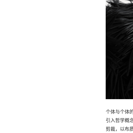
个体与个体
引入哲学概念
剪裁，
以布