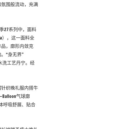
如
氛围般流动，
充满
季
27
系列中，
面料
a
）
，
这
一面料全
作品，
廓形内敛克
构。
“身无界”
水洗
工艺丹宁。
经
褶针织晚礼服内
搭牛
—
Balloon
气球廓
体呼吸舒展、
贴合