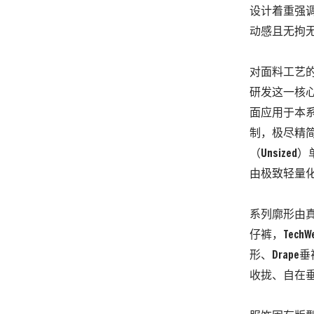
设计着重强
动感且无拘
对面料工艺
研发这一核
面应用于本
制，
极尽精
（
Unsized
）
由极致轻量
系列廓形由
仔裤，
TechW
形、
Drape
垂
收拢、
自在