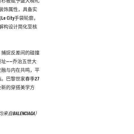
衬衫被赋予盛大
晚礼
装饰属性，
具备实
构
Le City
手袋轮廓，
解
构设计简化至核
，
捕捉反差
间的碰撞
址—
—乔治五世大
交融与内在共鸣，
平
谐。巴黎世家春季
27
全新的穿搭美学方
均来自
BALENCIAGA
）