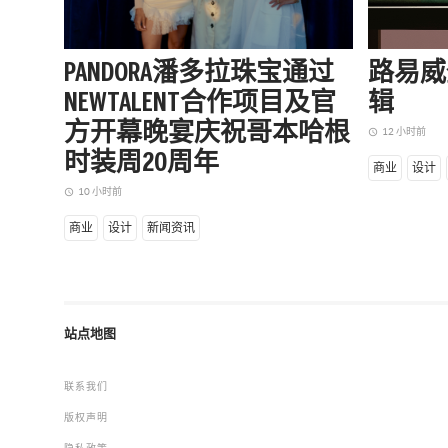
PANDORA潘多拉珠宝通过
路易威
NEWTALENT合作项目及官
辑
方开幕晚宴庆祝哥本哈根
12 小时前
access_time
时装周20周年
商业
设计
10 小时前
access_time
商业
设计
新闻资讯
站点地图
联系我们
版权声明