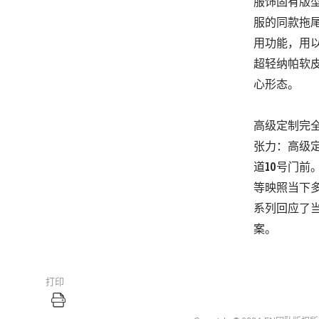
服饰固有版
服的同款拖
用功能，
用
超轻纳帕软
心形态。
高级定制完
张力：高级
道
10
号门前
等映照当下
系列回应了
案。
打印