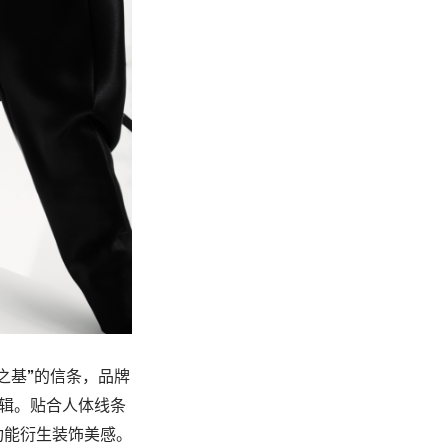
之基”的信条，
品牌
辑。贴合
人体线条
功能衍
生装饰美感。