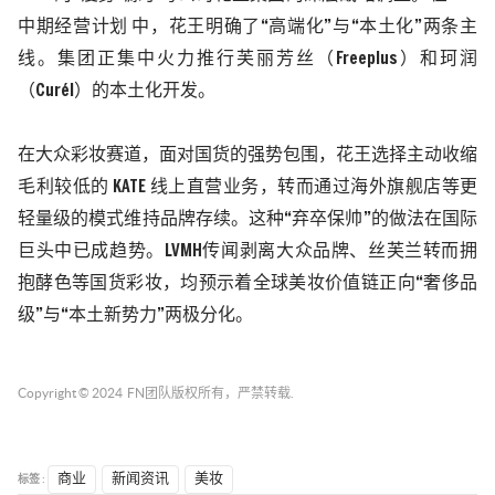
中期经营计划 中，花王明确了“高端化”与“本土化”两条主
线
。
集团正集中火力推行芙丽芳丝（
Freeplus
）和珂润
（
Curél
）的本土化开发。
在大众彩妆赛道，面对国货的强势包围，花王选择主动收缩
毛利较低的
KATE
线上直营业务，转而通过海外旗舰店等更
轻量级的模式维持品牌存续。这种“弃卒保帅”的做法在国际
巨头中已成趋势。
LVMH
传闻剥离大众品牌、丝芙兰转而拥
抱酵色等国货彩妆，均预示着全球美妆价值链正向“奢侈品
级”与“本土新势力”两极分化。
Copyright © 2024
FN团队
版权所有，严禁转载.
标签 :
商业
新闻资讯
美妆