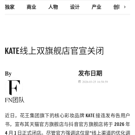
chevron_right
独家
商业
人物
设计
产业
创新研究
KATE线上双旗舰店官宣关闭
By
发布日期
2026-03-25 16:58:59
today
FN团队
近日，花王集团旗下的核心彩妆品牌
KATE
接连发布告用户
书，宣布其天猫官方旗舰店与抖音官方旗舰店将于
2026
年
4
月
1
日正式闭店。尽管官方强调这仅是“线上渠道的优化调