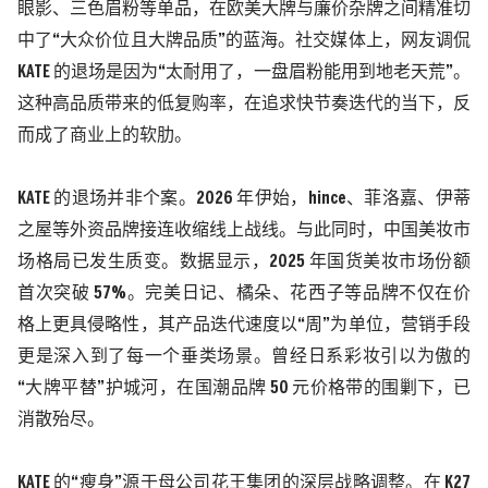
眼影、三色眉粉等单品，在欧美大牌与廉价杂牌之间精准切
中了“大众价位
且
大牌品质
”的蓝海。社交媒体上，网友调侃
KATE
的退场是因为“太耐用了，一盘眉粉能用到地老天荒”。
这种高品质带来的低复购率，在追求快节奏迭代的当下，反
而成了商业上的软肋。
KATE
的退场并非个案。
2026
年伊始，
hince
、菲洛嘉、伊蒂
之屋等外资品牌接连收缩线上战线。
与此同时，中国美妆市
场格局已发生质变。数据显示，
2025
年国货美妆市场份额
首次突破
57%
。完美日记、橘朵、花西子等品牌不仅在价
格上更具侵略性，其产品迭代速度以“周”为单位，营销手段
更是深入到了每一个垂类场景。曾经日系彩妆引以为傲的
“大牌平替”护城河，在国潮品牌
50
元价格带的围剿下，已
消散殆尽。
KATE
的“瘦身”源于母公司花王集团的深层战略调整。在
K27