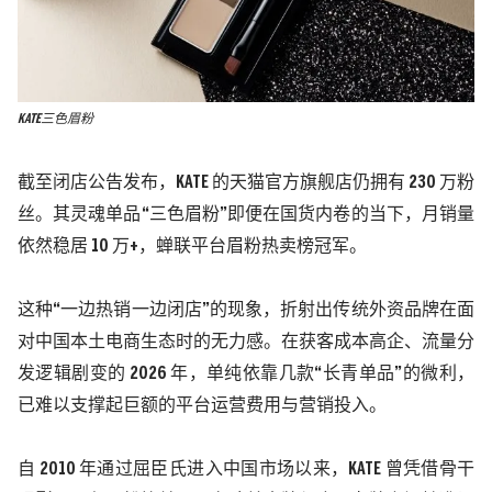
KATE三色眉粉
截至闭店公告发布，
KATE
的天猫官方旗舰店仍拥有
230
万粉
丝。其灵魂单品“三色眉粉”即便在国货内卷的当下，月销量
依然稳居
10
万
+
，蝉联平台眉粉热卖榜冠军。
这种
“一边热销一边闭店”的现象，折射出传统外资品牌在面
对中国本土电商生态时的无力感。在获客成本高企、流量分
发逻辑剧变的
2026
年，单纯依靠几款“长青单品”的微利，
已难以支撑起巨额的平台运营费用与营销投入。
自
2010
年通过屈臣氏进入中国市场以来，
KATE
曾凭借骨干