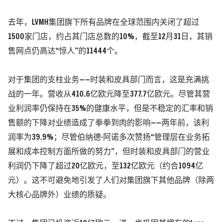
去年，LVMH集团旗下所有品牌在全球范围内关闭了超过
1500家门店，约占其门店总数的10%，截至12月31日，其销
售网点仍高达“惊人”的11444个。
对于集团的支柱业务——时装和皮具部门而言，这是充满挑
战的一年。营收从410.6亿欧元降至377.7亿欧元。尽管其营
业利润率仍保持在35%的健康水平，但是不稳定的汇率和销
售额的下降对业绩造成了拳拳到肉的影响——两年前，该利
润率为39.9%；尽管伯纳德·阿诺多次赞扬“管理层在业务拓
展和成本控制方面所做的努力”，但时装和皮具部门的营业
利润仍下降了超过20亿欧元，至132亿欧元
（约合1094亿
元）
。这不可避免地引发了人们对集团旗下其他品牌
（除两
大核心品牌外）
业绩的质疑。