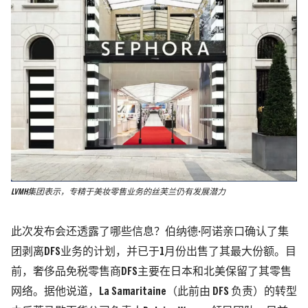
LVMH集团表示，专精于美妆零售业务的丝芙兰仍有发展潜力
此次发布会还透露了哪些信息？伯纳德·阿诺亲口确认了集
团剥离
DFS
业务的计划，并已于1月份出售了其最大份额。目
前，奢侈品免税零售商DFS主要在日本和北美保留了其零售
网络。据他说道，
La Samaritaine
（此前由 DFS 负责）
的转型