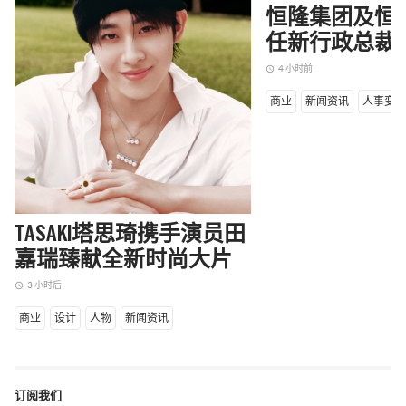
TASAKI塔思琦携手演员田
恒隆集团及恒
嘉瑞臻献全新时尚大片
任新行政总裁
3 小时后
4 小时前
access_time
access_time
商业
设计
人物
新闻资讯
商业
新闻资讯
人事变
订阅我们