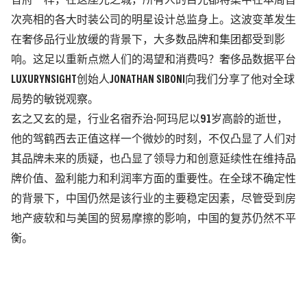
音府一样，在这座光之城，所有人的目光都将集中在本周首
次亮相的各大时装公司的明星设计总监身上。这波变革发生
在奢侈品行业放缓的背景下，大多数品牌和集团都受到影
响。这足以重新点燃人们的渴望和消费吗？奢侈品数据平台
LUXURYNSIGHT创始人
JONATHAN SIBONI向我们分享了他对全球
局势的敏锐观察。
玄之又玄的是，行业名宿乔治
·
阿玛尼以
91
岁高龄的逝世，
他的驾鹤西去正值这样一个微妙的时刻，不仅凸显了人们对
其品牌未来的质疑，也凸显了领导力和创意延续性在维持品
牌价值、盈利能力和利润率方面的重要性。
在全球不确定性
的背景下，中国仍然是该行业的主要稳定因素，尽管受到房
地产疲软和与美国的贸易摩擦的影响，中国的复苏仍然不平
衡。