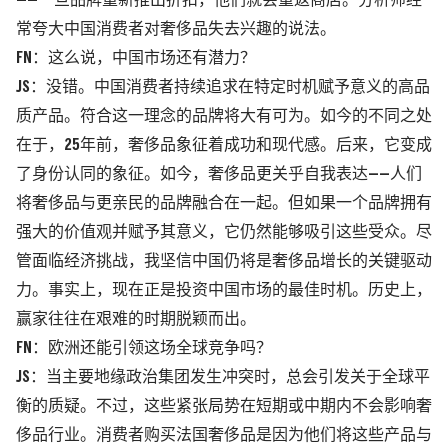
——一旦品牌重新推出折扣，他们就会重返商店。分析师经
常夸大中国消费者对奢侈品失去兴趣的说法。
FN：这么说，中国市场还有潜力？
JS：没错。中国消费者持续追求在特定时机赋予意义的高品
质产品。符合这一理念的品牌将大有可为。如今的不同之处
在于，25年前，奢侈品象征着成功和现代感。后来，它变成
了身份认同的象征。如今，奢侈品更关乎自我表达——人们
将奢侈品与更亲民的品牌融合在一起。但如果一个品牌拥有
强大的价值观并赋予其意义，它仍然能够吸引这些受众。尽
管面临经济挑战，我坚信中国仍将是奢侈品增长的关键驱动
力。事实上，现在正是投资中国市场的最佳时机。历史上，
赢家往往在艰难的时期脱颖而出。
FN：欧洲还能引领这场全球竞争吗？
JS：当主要地缘政治集团发生冲突时，总会引发关于全球平
衡的质疑。不过，这些紧张局势在短期或中期内不会影响奢
侈品行业。消费者购买法国奢侈品是因为他们将这些产品与