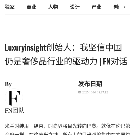
chevron_right
独家
商业
人物
设计
产业
创新研究
Luxuryinsight创始人：我坚信中国
仍是奢侈品行业的驱动力 | FN对话
By
发布日期
2025-10-09 18:17:12
today
FN团队
米兰时装周一结束，时尚界将目光转向巴黎。就像在伦巴第