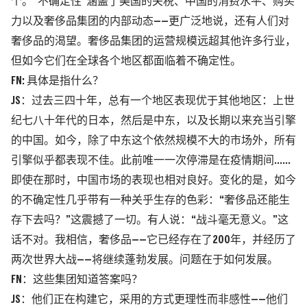
个。“不确定性”涵盖了美国的关税、中国的消费水平、购买
力以及奢侈品集团的内部动态——更广泛地说，还有人们对
奢侈品的渴望。奢侈品集团的运营规模远超其他许多行业，
但如今它们在全球各个地区都面临着不确定性。
FN: 具体是指什么？
JS：过去三四十年，总有一个地区表现优于其他地区：上世
纪七八十年代的日本，然后是中东，以及长期以来充当引擎
的中国。如今，除了中东这个依然规模不大的市场外，所有
引擎似乎都表现不佳。此前唯一一次停滞是在疫情期间……
即使在那时，中国市场的表现也相对良好。变化的是，如今
的不确定性几乎带有一种关乎生存的色彩：“奢侈品还能生
存下去吗？”这震撼了一切。有人说：“战斗毫无意义。”这
话不对。我相信，奢侈品——它已经存在了200年，并经历了
两次世界大战——将继续蓬勃发展。问题在于如何发展。
FN：这些集团知道答案吗？
JS：他们正在构建它，采用的方式更理性而非感性——他们