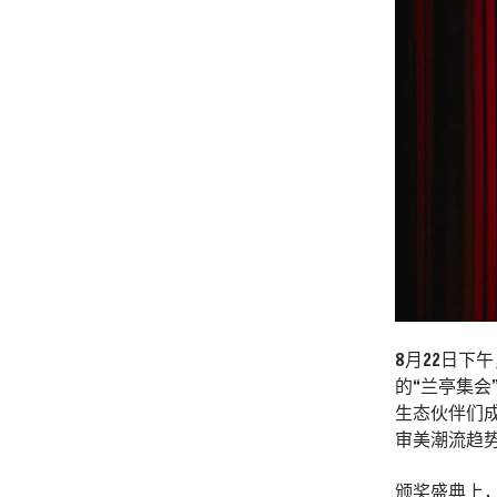
8月22日下
的“兰亭集会
生态伙伴们
审美潮流趋
颁奖盛典上，