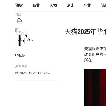
独家
商业
人物
设计
产业
创
打印
BY
天猫2025
字体大小
A+
A
A
A-
天猫服饰正
改变用户的
FN团队
所在。
发布日期
2025-08-25 11:12:06
today