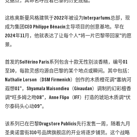
党据点，其命名呼应着巴黎的历史底蕴。
这栋奥斯曼风格建筑于2022年被设为Interparfums总部，现
成为集团CEO Philippe Bénacin主导项目的创意基地。早在
2024年11月，他就表达了让每个人“将一片巴黎带回家”的愿
景。
首发的Solférino Paris系列包含十款无性别淡香精，编号01
至10，每款灵感均源自巴黎的某个地点或瞬间。其中包括：
Nathalie Lorson（DSM Firmenich）创作的木质橙花调“塞纳河
遐想01”，Shyamala Maisondieu（Givaudan）调制的幻彩檀香
调“旺多姆之吻08”，Anne Flipo（IFF）打造的琥珀木质调“伏
尔泰码头心动09”。
该系列已在巴黎Drugstore Publicis先行发售一周，随着九月
圣奥诺雷街310号品牌旗舰店的开业将逐步铺货。这个战略