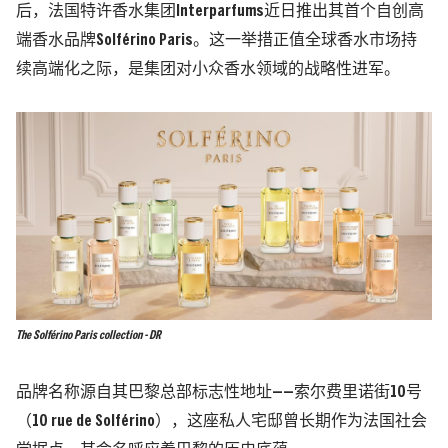
后，法国特许香水集团Interparfums近日推出其首个自创高
端香水品牌Solférino Paris。这一举措正值全球香水市场持
续高端化之际，是集团对小众香水领域的战略性进军。
The Solférino Paris collection - DR
品牌名称源自其巴黎总部标志性地址——索尔费里诺街10号
（10 rue de Solférino），这座私人宅邸曾长期作为法国社会