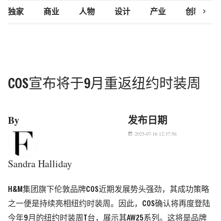
chevron_right
独家
商业
人物
设计
产业
创新研究
COS宣布将于9月重返纽约时装周
By
发布日期
2025-07-16 12:37:56
today
Sandra Halliday
H&M集团旗下伦敦品牌COS近期发展势头强劲，其成功策略
之一便是持续亮相纽约时装周。因此，COS确认将再度登陆
今年9月的纽约时装周T台，展示其AW25系列。这将是品牌