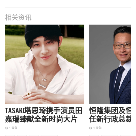
相关资讯
TASAKI塔思琦携手演员田
恒隆集团及恒
嘉瑞臻献全新时尚大片
任新行政总裁
1 天前
1 天前
access_time
access_time