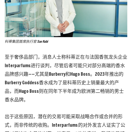
科蒂集团首席执行官 Sue Nabi
至于奢侈品部门，消息人士称科蒂正在与法国香氛龙头企业
Interparfums进行谈判，尽管后者可能只对部分高端的香水
品牌感兴趣——尤其是Burberry和Hugo Boss。2023年推出的
Burberry Goddess香水成为了是科蒂历史上销量最大的产
品，而Hugo Boss则在同年下半年成为欧洲第二畅销的男士
香水品牌。
出于这些原因，潜在的交易可能采取战略合作或合并的形
式，而非传统的收购。Interparfums 的对外发言人证实了公