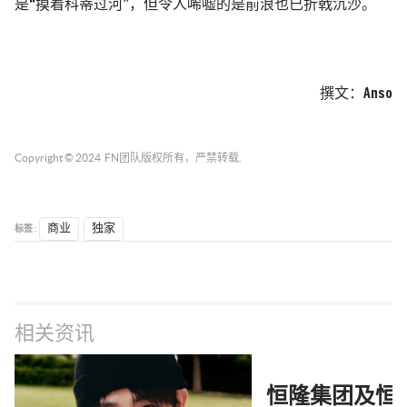
是“摸着科蒂过河”，但令人唏嘘的是前浪也已折戟沉沙。
撰文
：Anso
Copyright © 2024
FN团队
版权所有，严禁转载.
标签 :
商业
独家
相关资讯
恒隆集团及恒