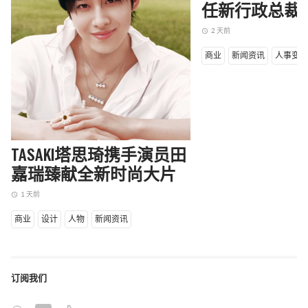
任新行政总裁
2 天前
access_time
商业
新闻资讯
人事变
TASAKI塔思琦携手演员田
嘉瑞臻献全新时尚大片
1 天前
access_time
商业
设计
人物
新闻资讯
订阅我们