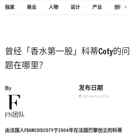
chevron_right
独家
商业
人物
设计
产业
创新研究
曾经「香水第一股」科蒂Coty的问
题在哪里？
By
发布日期
2025-06-27 10:52:50
today
FN团队
由法国人FRANCOISCOTY于1904年在法国巴黎创立的科蒂