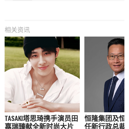
相关资讯
TASAKI塔思琦携手演员田
恒隆集团及恒
嘉瑞臻献全新时尚大片
任新行政总裁