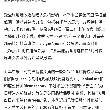
保罗·史密斯本赛季将在米兰演出
受全球地缘政治与经济危机影响，本季米兰男装周显得相当
低调。活动共包含81场，包括44场静态展示、17场特别活
动、15场 runway 秀，以及6月24日（周二）上午收官时线上
直播的5场数字秀。本季米兰日程中仅有三个意大利时尚头
部品牌：杜嘉班纳、Giorgio Armani和普拉达，而杰尼亚
（Zegna）将在迪拜办秀，许多其他品牌则选择在9月时装
周与女装系列合并呈现男装。
近年在米兰时尚界崭露头角的一些新兴品牌也将缺席本季，
例如Magliano（将用电影放映取代常规秀）、JordanLuca和
印度设计师Dhruv Kapoor。不过米兰仍依赖四个“新面孔”为
日程注入新鲜感：首先是英国品牌保罗·史密斯，其将于6月
21日在米兰showroom办秀，本季退出巴黎日程；其他新加
入米兰男装日程的还有2023年LVMH奖得主、日本设计师