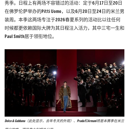
秀季。日程上有两场不容错过的活动：定于6月17日至20日
在佛罗伦萨举办的Pitti Uomo，以及6月20日至24日的米兰男
装周。本季这两场专注于2026春夏系列的活动比以往任何
时候都更依赖国际大牌为其日程注入活力，其中三宅一生和
Paul Smith居于领衔地位。
Dolce & Gabbana（此处显示，去年冬天的外观）、Prada和Armani将是本赛季在米兰