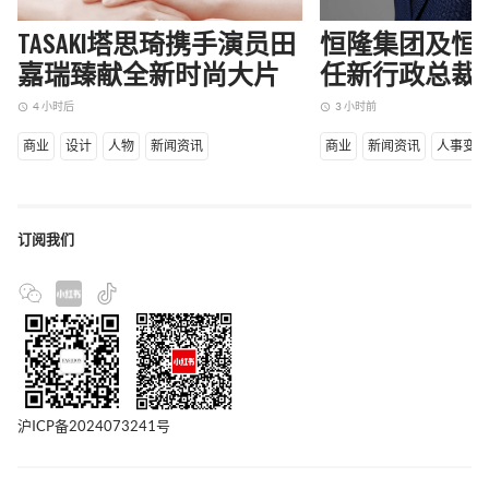
TASAKI塔思琦携手演员田
恒隆集团及恒
嘉瑞臻献全新时尚大片
任新行政总裁
4 小时后
3 小时前
access_time
access_time
商业
设计
人物
新闻资讯
商业
新闻资讯
人事变
订阅我们
沪ICP备2024073241号