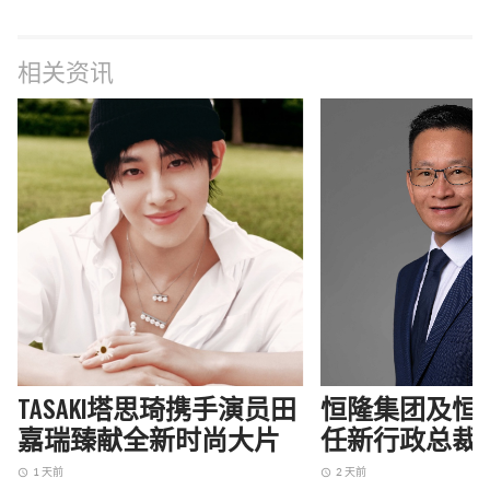
相关资讯
TASAKI塔思琦携手演员田
恒隆集团及恒
嘉瑞臻献全新时尚大片
任新行政总裁
1 天前
2 天前
access_time
access_time