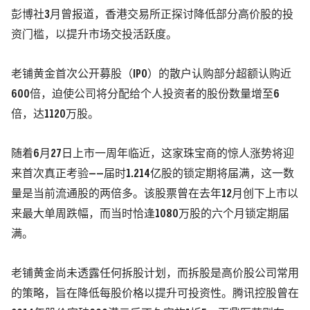
彭博社3月曾报道，香港交易所正探讨降低部分高价股的投
资门槛，以提升市场交投活跃度。
老铺黄金首次公开募股（IPO）的散户认购部分超额认购近
600倍，迫使公司将分配给个人投资者的股份数量增至6
倍，达1120万股。
随着6月27日上市一周年临近，这家珠宝商的惊人涨势将迎
来首次真正考验——届时1.214亿股的锁定期将届满，这一数
量是当前流通股的两倍多。该股票曾在去年12月创下上市以
来最大单周跌幅，而当时恰逢1080万股的六个月锁定期届
满。
老铺黄金尚未透露任何拆股计划，而拆股是高价股公司常用
的策略，旨在降低每股价格以提升可投资性。腾讯控股曾在