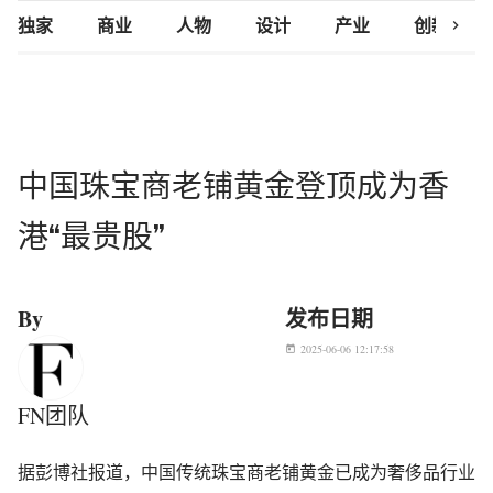
chevron_right
独家
商业
人物
设计
产业
创新研究
中国珠宝商老铺黄金登顶成为香
港“最贵股”
By
发布日期
2025-06-06 12:17:58
today
FN团队
据彭博社报道，中国传统珠宝商老铺黄金已成为奢侈品行业