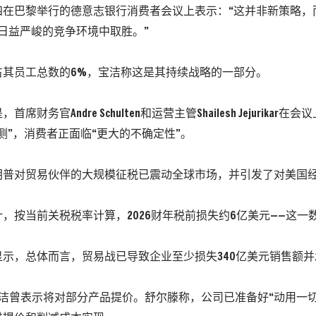
四在巴黎举行的德意志银行消费者会议上表示：“这并非新策略，
日益严峻的竞争环境中取胜。”
占其员工总数的6%，宝洁称这是其持续战略的一部分。
席财务官Andre Schulten和运营主管Shailesh Jejurika
测”，消费者正面临“更大的不确定性”。
朗普对贸易伙伴的大规模征税已震动全球市场，并引发了对美国
，按当前关税税率计算，2026财年税前损失约6亿美元——这一
显示，总体而言，贸易战已导致企业至少损失340亿美元销售额
宝洁曾表示将对部分产品提价。舒尔滕称，公司已准备好“动用一切