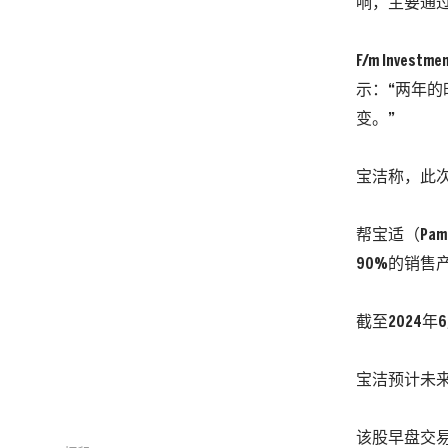
响，主要通
F/m Inve
示：“两年
变。”
宝洁称，此次
帮宝适（Pa
90%的销售
截至2024
宝洁预计未来
该股早盘交易