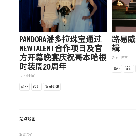
PANDORA潘多拉珠宝通过
路易威
NEWTALENT合作项目及官
辑
方开幕晚宴庆祝哥本哈根
6 小时前
access_time
时装周20周年
商业
设计
4 小时前
access_time
商业
设计
新闻资讯
站点地图
联系我们