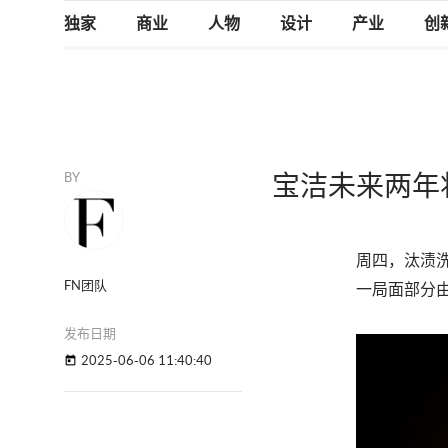
独家
商业
人物
设计
产业
创
BY
宝洁未来两年将
周四，汰渍洗
FN团队
一局面部分
发布日期
2025-06-06 11:40:40
today