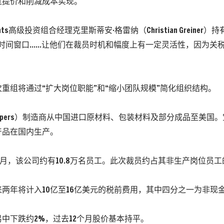
过提价和削减成本实现。
stments高级投资组合经理克里斯蒂安·格雷纳（Christian Greine
的时间窗口……让他们在裁员时机和幅度上有一定灵活性，因为关
重组将通过“扩大岗位职能”和“缩小团队规模”简化组织结构。
mpers）制造商从中国进口原材料、包装材料及部分成品至美国
产品在国内生产。
年6月，该公司约有10.8万名员工。此次裁员约占其非生产岗位员工
两年将计入10亿至16亿美元的税前费用，其中四分之一为非现
中下跌约2%，过去12个月股价基本持平。