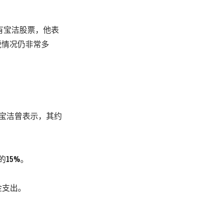
r）持有宝洁股票，他表
税情况仍非常多
。宝洁曾表示，其约
的15%。
金支出。