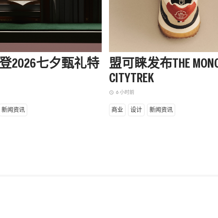
登2026七夕甄礼特
盟可睐发布THE MONC
CITYTREK
6 小时前
access_time
新闻资讯
商业
设计
新闻资讯