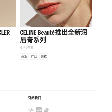
LER
CELINE Beauté推出全新润
阿迪达
唇膏系列
季起
赛队
6 小时前
access_time
8 小时前
access_time
商业
产业
美妆
商业
设
订阅我们