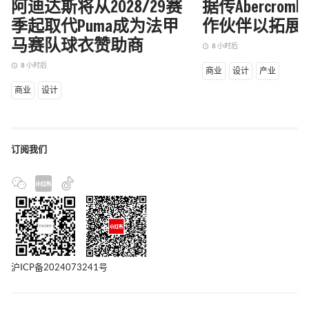
阿迪达斯将从2028/29赛
据传Abercrom
季起取代Puma成为法甲
作伙伴以拓展
马赛队球衣赞助商
8 小时后
access_time
8 小时后
access_time
商业
设计
产业
商业
设计
订阅我们
沪ICP备2024073241号