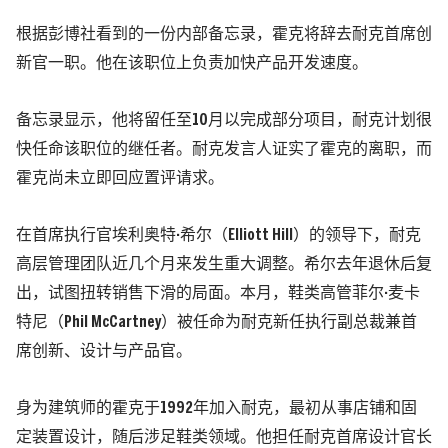
根据彭博社看到的一份内部备忘录，霍克将辞去耐克首席创
新官一职。他在该职位上负责加快产品开发速度。
备忘录显示，他将留任至10月以完成部分项目，耐克计划很
快任命该职位的继任者。耐克发言人证实了霍克的离职，而
霍克尚未立即回应置评请求。
在首席执行官埃利奥特·希尔（Elliott Hill）的领导下，耐克
高层管理团队近几个月来发生重大调整。希尔去年退休后复
出，试图扭转销售下滑的局面。本月，鞋类高管菲尔·麦卡
特尼（Phil McCartney）被任命为耐克新任执行副总裁兼首
席创新、设计与产品官。
身为建筑师的霍克于1992年加入耐克，最初从事店铺和固
定装置设计，随后涉足鞋类领域。他担任耐克首席设计官长