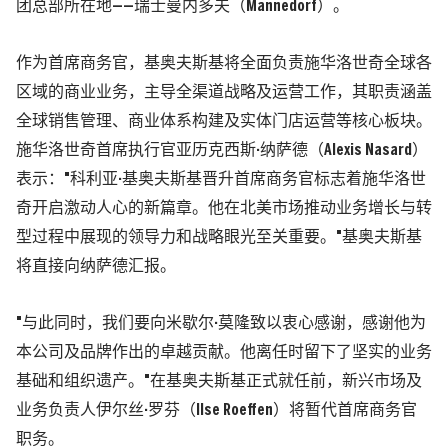
团总部所在地——瑞士曼内多夫（Mannedorf）。
作为首席商务官，基奥夫斯基将全面负责施华洛世奇全球各
区域的商业业务，主导全渠道战略及运营工作，其职责涵盖
全球销售管理、商业体系构建及实体门店运营等核心板块。
施华洛世奇首席执行官亚历克西斯·纳萨德（Alexis Nasard）
表示："科利亚·基奥夫斯基晋升首席商务官标志着施华洛世
奇开启激动人心的新篇章。他在北美市场推动业务增长与转
型过程中展现的领导力和战略眼光至关重要。"基奥夫斯基
将直接向纳萨德汇报。
"与此同时，我们要向米歇尔·莫隆致以衷心感谢，感谢他为
本公司及品牌作出的卓越贡献。他离任时留下了坚实的业务
基础和组织遗产。"在基奥夫斯基正式就任前，新兴市场及
业务负责人伊尔丝·罗芬（Ilse Roeffen）将暂代首席商务官
职务。