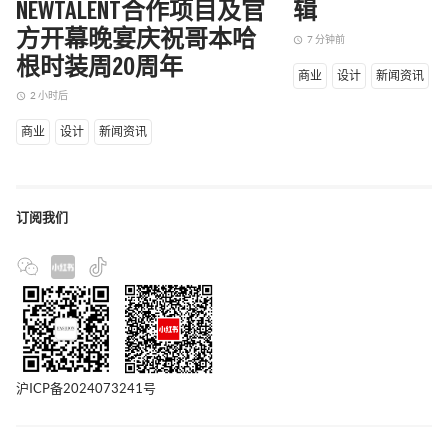
NEWTALENT合作项目及官
辑
方开幕晚宴庆祝哥本哈
7 分钟前
access_time
根时装周20周年
商业
设计
新闻资讯
2 小时后
access_time
商业
设计
新闻资讯
订阅我们
沪ICP备2024073241号