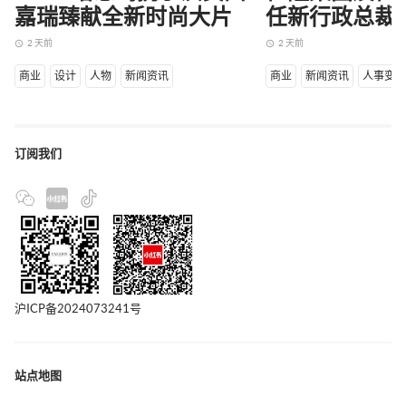
嘉瑞臻献全新时尚大片
任新行政总裁
2 天前
2 天前
access_time
access_time
商业
设计
人物
新闻资讯
商业
新闻资讯
人事变
订阅我们
沪ICP备2024073241号
站点地图