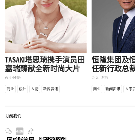
TASAKI塔思琦携手演员田
恒隆集团及恒
嘉瑞臻献全新时尚大片
任新行政总裁
4 小时后
3 小时前
access_time
access_time
商业
设计
人物
新闻资讯
商业
新闻资讯
人事变
订阅我们