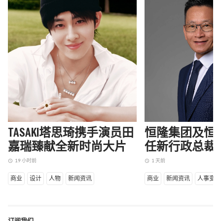
TASAKI塔思琦携手演员田
恒隆集团及恒
嘉瑞臻献全新时尚大片
任新行政总裁
19 小时前
1 天前
access_time
access_time
商业
设计
人物
新闻资讯
商业
新闻资讯
人事变
订阅我们