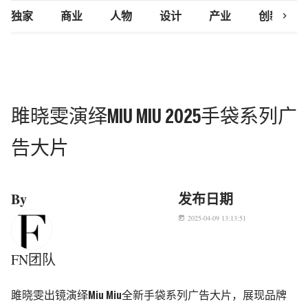
chevron_right
独家
商业
人物
设计
产业
创新研究
雎晓雯演绎MIU MIU 2025手袋系列广
告大片
By
发布日期
2025-04-09 13:13:51
today
FN团队
雎晓雯出镜演绎Miu Miu全新手袋系列广告大片，展现品牌