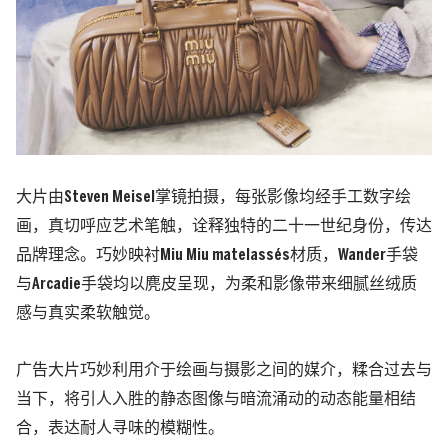
大片由Steven Meisel掌镜拍摄，每张影像均经手工数字绘
画，真切呼应艺术笔触，诠释独特的二十一世纪身份，传达
品牌理念。巧妙映衬Miu Miu matelassés材质，Wander手袋
与Arcadie手袋均以麂皮呈现，为柔和影像带来细腻丝绒质
感与真实柔软触觉。
广告大片巧妙利用介于绘画与摄影之间的媒介，糅合过去与
当下，将引人入胜的静态图像与暗流涌动的动态能量相结
合，表达耐人寻味的模糊性。