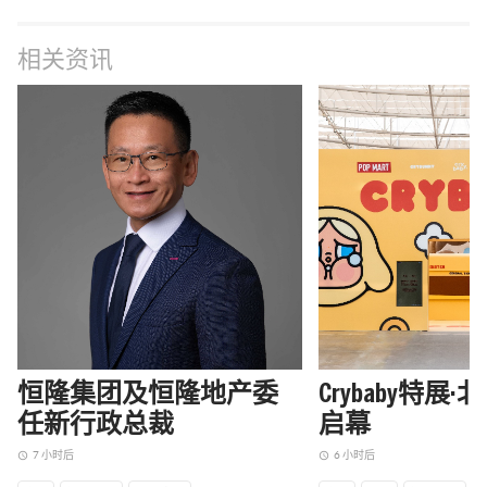
相关资讯
恒隆集团及恒隆地产委
Crybaby特展
任新行政总裁
启幕
7 小时后
6 小时后
access_time
access_time