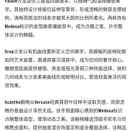
Palace沙发提供三座或四座版本，以磅礴气韵演绎雕塑美
学。其独特设计将座位延伸至靠背，形成流畅的臂部支撑结
构，清晰而简洁的线条亦被其大胆的比例所柔化。两枚饰有
Medusa标识的金箔徽章镶嵌其中，成为点睛之笔，升华整
体设计的精髓。
Drop沙发以有机曲线重新定义空间美学，其蜿蜒的座椅轮廓
如同艺术装置，邀请宾客沉浸其中，成为空间的奢华核心。
雕塑感底座提供镀铬、亮金或哑光青铜三种饰面选择，锐利
几何线条与沙发柔美曲线形成鲜明对比，营造轻盈悬浮的视
觉效果。
Acantho躺椅从Versace经典茛苕叶纹样中汲取灵感，背部流
畅的卷曲设计浑然天成。扶手侧面精心镌刻的Medusa标识
点睛整体造型，增添动态之美。该躺椅臻选顶级羊驼毛与珍
稀麂皮面料，提供独家混合饰面定制或全覆面选择，诠释品