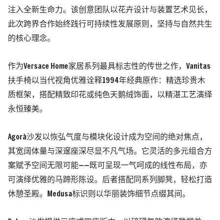
注入全新生命力。该创意团队以花卉设计与装置艺术见长，
此次跨界合作始终践行可持续性发展原则，坚持与自然共生
的核心理念。
作为Versace Home家居系列最具标志性的传世之作，Vanitas
扶手椅以当代视角优雅诠释1994年经典原作：精选珍贵木
质框架，搭配精致印花或纯色天鹅绒饰面，以精湛工艺演绎
永恒臻美。
Agorà沙发以恢弘气度与模块化设计成为空间的绝对焦点，
其宽阔体量与深邃座深尽显不凡气场。它灵活的多元组合方
案赋予空间无限可能——既可呈现一气呵成的线性布局，亦
可演绎优雅的马蹄形陈设。后者搭配同系列脚凳，轻松打造
休憩圣殿。Medusa标识则以华丽装饰细节点缀其间。