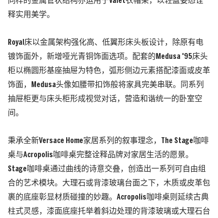
同样的金属管状结构亦运用于Valet衣帽架，以轻盈姿态诠
释实用美学。
Royal床以金属架构强化高、低翼形床头板设计，除原有电
镀饰面外，新增哑光青铜饰面选项。配套的Medusa '95床头
柜以椭圆形基座抽屉为特色，弧形侧边元素搭配漆面或皮革
饰面，Medusa头像如腰带扣饰般将家具完美串联。同系列
抽屉柜更与床头柜形成视觉对话，营造和谐统一的卧室空
间。
秉承全新Versace Home家居系列的叙事理念，The Stage咖啡
桌与Acropolis咖啡桌完整诠释品牌对家居生活的愿景。
Stage咖啡桌通过曲线的诗意交叠，创造出一系列可自由组
合的艺术模块。大理石或背漆玻璃台面之下，木质或皮革包
裹的底座彰显材质碰撞的妙趣。Acropolis咖啡桌则延续古典
柱式灵感，漆面底座托举着斜边处理的背漆玻璃或大理石台