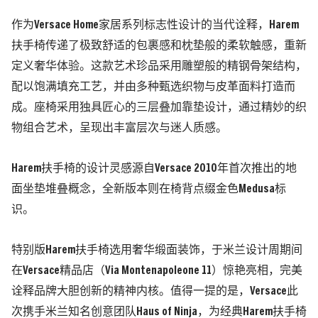
作为Versace Home家居系列标志性设计的当代诠释，Harem
扶手椅传递了极致舒适的包裹感和枕垫般的柔软触感，重新
定义奢华体验。这款艺术珍品采用雕塑般的精钢骨架结构，
配以饱满填充工艺，并由多种甄选织物与皮革面料打造而
成。座椅采用独具匠心的三层叠加靠垫设计，通过精妙的织
物组合艺术，呈现出丰富层次与迷人质感。
Harem扶手椅的设计灵感源自Versace 2010年首次推出的地
面坐垫堆叠概念，全新版本则在椅背点缀金色Medusa标
识。
特别版Harem扶手椅选用奢华缎面装饰，于米兰设计周期间
在Versace精品店（Via Montenapoleone 11）惊艳亮相，完美
诠释品牌大胆创新的精神内核。值得一提的是，Versace此
次携手米兰知名创意团队Haus of Ninja，为经典Harem扶手椅