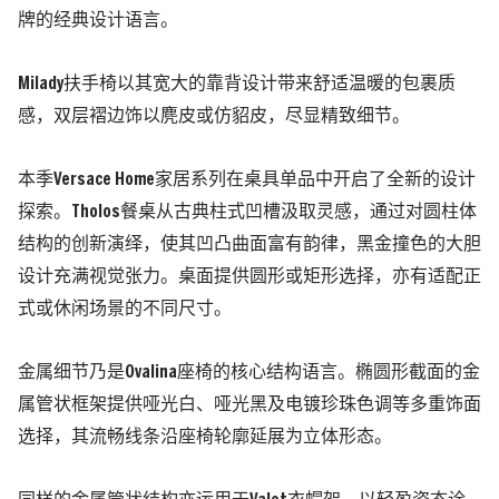
牌的经典设计语言。
Milady扶手椅以其宽大的靠背设计带来舒适温暖的包裹质
感，双层褶边饰以麂皮或仿貂皮，尽显精致细节。
本季Versace Home家居系列在桌具单品中开启了全新的设计
探索。Tholos餐桌从古典柱式凹槽汲取灵感，通过对圆柱体
结构的创新演绎，使其凹凸曲面富有韵律，黑金撞色的大胆
设计充满视觉张力。桌面提供圆形或矩形选择，亦有适配正
式或休闲场景的不同尺寸。
金属细节乃是Ovalina座椅的核心结构语言。椭圆形截面的金
属管状框架提供哑光白、哑光黑及电镀珍珠色调等多重饰面
选择，其流畅线条沿座椅轮廓延展为立体形态。