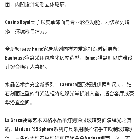
面，内凹设计勾勒立体轮廓。
Casino Royal桌子以皮革饰面与专业轮盘功能，为该系列增
添一抹玩趣与活力。
全新Versace Home家居系列同样为爱宠打造时尚居所：
Bauhouse狗窝采用风格化房屋造型，Romeo猫窝则以优雅设
计契合喵星人喜好。
水晶艺术点亮全新系列：La Greca圆形镜提供两种尺寸，钻
石刻面造型的背光边框将璀璨光晕折射入室，适合客厅或豪
华浴室空间。
La Greca装饰艺术风格水晶吊灯则通过玻璃刻面演绎光之舞
蹈；Medusa '95 Sphere系列灯具采用穆拉诺手工吹制玻璃球
体，白色或大理石纹理饰面搭配金色Medusa细节，尽显奢