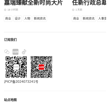
嘉瑞臻献全新时尚大片
任新行政总裁
18 小时前
1 天前
access_time
access_time
商业
设计
人物
新闻资讯
商业
新闻资讯
人事变
订阅我们
沪ICP备2024073241号
站点地图