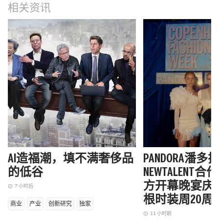
相关资讯
AI造福潮，填不满奢侈品
PANDORA潘
的低谷
NEWTALENT
方开幕晚宴庆
7 小时后
access_time
根时装周20周
商业
产业
创新研究
独家
11 小时前
access_time