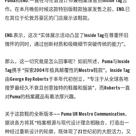
Puma和END. 一直在与伦敦设计师兼档案保管员Inside Tag合
作。在本月晚些时候这款特别版鞋款独家发售之前，END.已
在其位于伦敦苏豪区的门店展示该鞋款。
END.表示，这次 “实体展示活动凸显了Inside Tag在尊重怀旧
情怀的同时，通过创新材质和吸睛细节突破传统的能力”。
那么，这一切究竟是怎么回事呢？如前所述，Puma与Inside
Tag携手 “探索2004年极具颠覆性的Mostro鞋款”。Inside Tag
由George Roy Roberts于本年代初创立，“专注于从全球各地
搜罗最经久不衰且创意独特的鞋履和服装”，而Roberts一直
对Puma的档案藏品有着浓厚兴趣。
关于这款鞋的全新版本—— Puma UR Mostro Communication，
据说各方将其 “档案根源与现代设计理念相融合，打造出一
种经过重新设计的轮廓，既体现了21世纪初的大胆活力，又