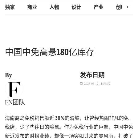
chevron_right
独家
商业
人物
设计
产业
创新研究
中国中免高悬180亿库存
By
发布日期
2025-03-12 11:56:52
today
FN团队
海南离岛免税销售额近 30%的滑坡，让曾经热闹非凡的免
税店，少了些往日的喧嚣。作为免税行业的巨擘，中国中免
新近发布的财报业绩，却像一场突如其来的暴风雨，打破了