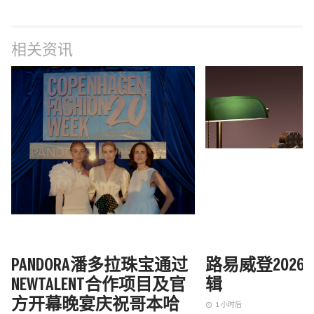
相关资讯
PANDORA潘多拉珠宝通过
路易威登202
NEWTALENT合作项目及官
辑
方开幕晚宴庆祝哥本哈
1 小时后
access_time