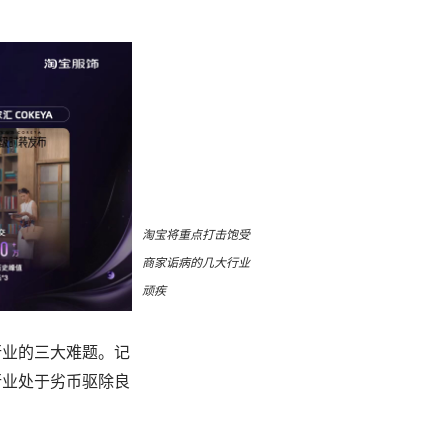
淘宝将重点打击饱受
商家诟病的几大行业
顽疾
行业的三大难题。记
行业处于劣币驱除良