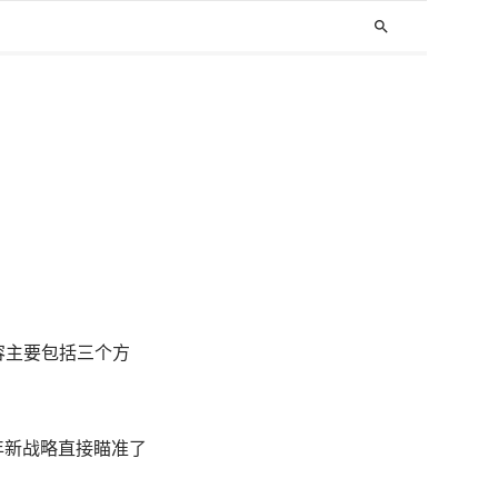
search
容主要包括三个方
年新战略直接瞄准了