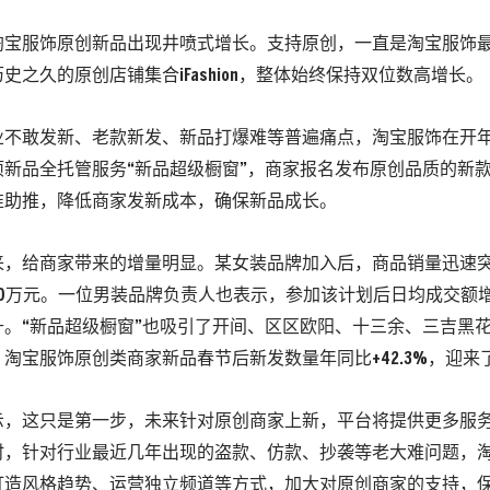
淘宝服饰原创新品出现井喷式增长。支持原创，一直是淘宝服饰
历史之久的原创店铺集合iFashion，整体始终保持双位数高增长。
不敢发新、老款新发、新品打爆难等普遍痛点，淘宝服饰在开年就针对
项新品全托管服务“新品超级橱窗”，商家报名发布原创品质的新
准助推，降低商家发新成本，确保新品成长。
，给商家带来的增量明显。某女装品牌加入后，商品销量迅速突破
50万元。一位男装品牌负责人也表示，参加该计划后日均成交额
升。“新品超级橱窗”也吸引了开间、区区欧阳、十三余、三吉黑
淘宝服饰原创类商家新品春节后新发数量年同比+42.3%，迎来
示，这只是第一步，未来针对原创商家上新，平台将提供更多服
时，针对行业最近几年出现的盗款、仿款、抄袭等老大难问题，
打造风格趋势、运营独立频道等方式，加大对原创商家的支持，