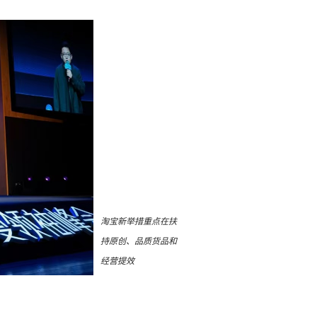
淘宝新举措重点在扶
持原创、品质货品和
经营提效