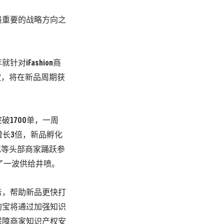
最重要的战略方向之
iFashion商
款，将在新品周期获
1700单，一周
增长3倍，新品孵化
花等头部商家踊跃参
了一波供给井喷。
务，帮助新品更快打
淘宝将通过加强知识
保障商家知识产权安