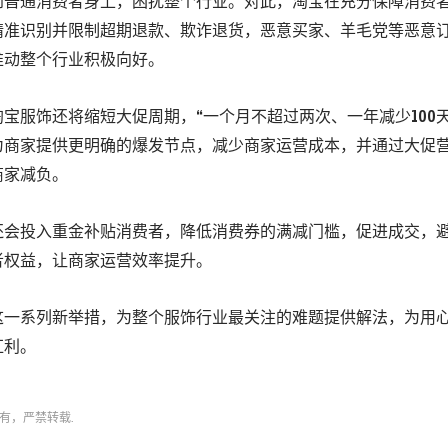
到普通消费者身上，困扰整个行业。对此，淘宝在充分保障消费
精准识别并限制超期退款、欺诈退货，恶意买家、羊毛党等恶意
推动整个行业积极向好。
宝服饰还将缩短大促周期，“一个月不超过两次、一年减少100
为商家提供更明确的爆发节点，减少商家运营成本，并通过大促
商家减负。
还会投入重金补贴消费者，降低消费券的满减门槛，促进成交，
者权益，让商家运营效率提升。
这一系列新举措，为整个服饰行业最关注的难题提供解法，为用
红利。
有，严禁转载.