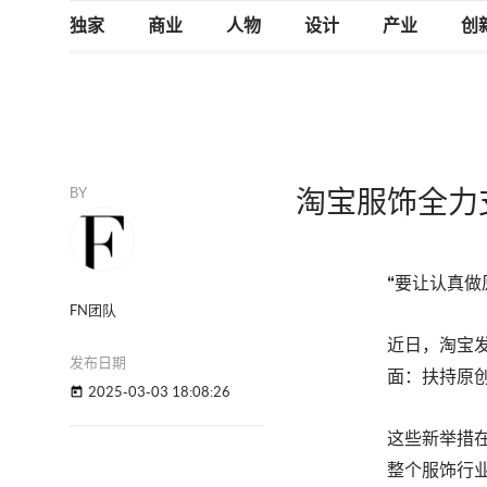
独家
商业
人物
设计
产业
创
BY
淘宝服饰全力
“要让认真
FN团队
近日，淘宝发
发布日期
面：扶持原
2025-03-03 18:08:26
today
这些新举措
整个服饰行