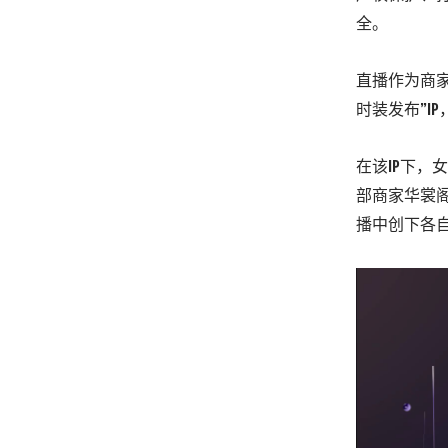
全。
直播作为商家
时装发布”I
在该IP下，
部商家华裳阁、
播中创下各