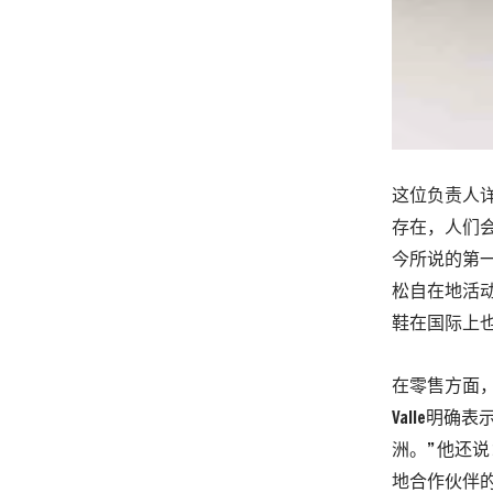
这位负责人详
存在，人们会
今所说的第
松自在地活动
鞋在国际上
在零售方面，H
Valle明
洲。” 他还
地合作伙伴