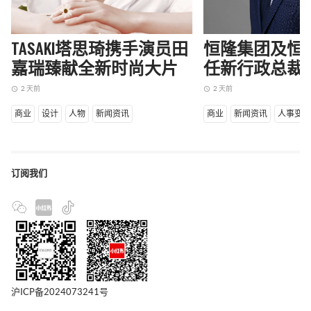
TASAKI塔思琦携手演员田
恒隆集团及恒
嘉瑞臻献全新时尚大片
任新行政总裁
2 天前
2 天前
access_time
access_time
商业
设计
人物
新闻资讯
商业
新闻资讯
人事变
订阅我们
沪ICP备2024073241号