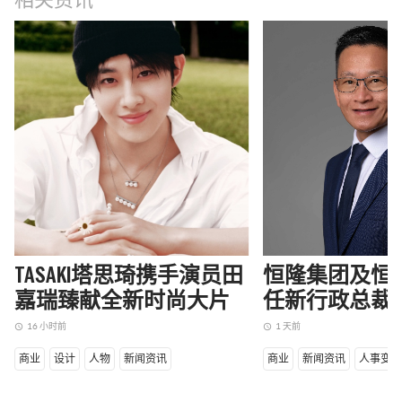
相关资讯
TASAKI塔思琦携手演员田
恒隆集团及恒
嘉瑞臻献全新时尚大片
任新行政总裁
16 小时前
1 天前
access_time
access_time
商业
设计
人物
新闻资讯
商业
新闻资讯
人事变