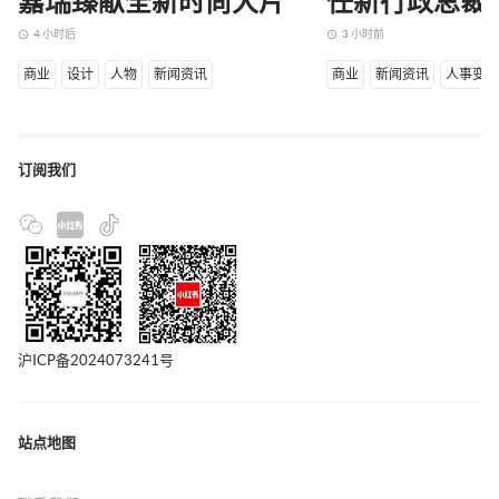
嘉瑞臻献全新时尚大片
任新行政总裁
4 小时后
3 小时前
access_time
access_time
商业
设计
人物
新闻资讯
商业
新闻资讯
人事变
订阅我们
沪ICP备2024073241号
站点地图