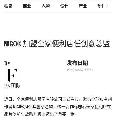
chevron_right
独家
商业
人物
设计
产业
创新研究
NIGO®︎ 加盟全家便利店任创意总监
By
发布日期
2025-02-06 17:21:53
today
FN团队
近日，全家便利店股份有限公司正式宣布，邀请全球知名创
作者 NIGO®︎担任其创意总监，这一合作标志着全家便利店在
品牌创新与战略升级上迈出了重要一步。