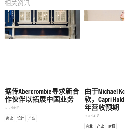
相关资讯
据传Abercrombie寻求新合
由于Michael K
作伙伴以拓展中国业务
软，Capri Hol
年营收预期
8 小时后
access_time
8 小时后
access_time
商业
设计
产业
商业
产业
财报