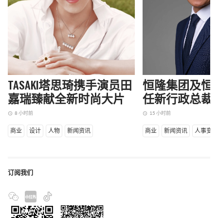
TASAKI塔思琦携手演员田
恒隆集团及恒
嘉瑞臻献全新时尚大片
任新行政总裁
8 小时前
15 小时前
access_time
access_time
商业
设计
人物
新闻资讯
商业
新闻资讯
人事变
订阅我们