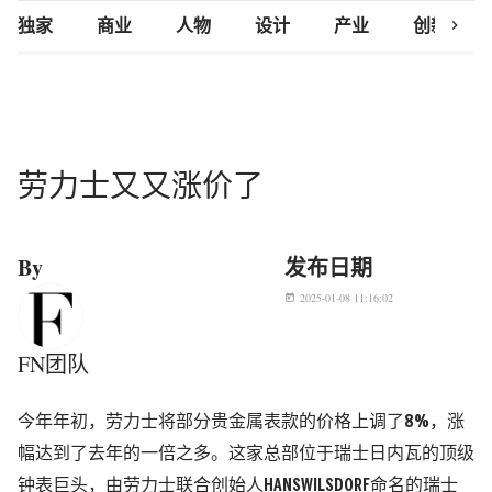
chevron_right
独家
商业
人物
设计
产业
创新研究
劳力士又又涨价了
By
发布日期
2025-01-08 11:16:02
today
FN团队
今年年初，劳力士将部分贵金属表款的价格上调了8%，涨
幅达到了去年的一倍之多。这家总部位于瑞士日内瓦的顶级
钟表巨头，由劳力士联合创始人HANSWILSDORF命名的瑞士