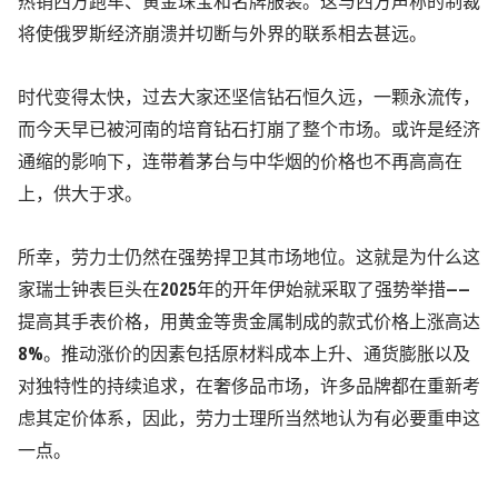
热销西方跑车、黄金珠宝和名牌服装。这与西方声称的制裁
将使俄罗斯经济崩溃并切断与外界的联系相去甚远。
时代变得太快，过去大家还坚信钻石恒久远，一颗永流传，
而今天早已被河南的培育钻石打崩了整个市场。或许是经济
通缩的影响下，连带着茅台与中华烟的价格也不再高高在
上，供大于求。
所幸，劳力士仍然在强势捍卫其市场地位。这就是为什么这
家瑞士钟表巨头在2025年的开年伊始就采取了强势举措——
提高其手表价格，用黄金等贵金属制成的款式价格上涨高达
8%。推动涨价的因素包括原材料成本上升、通货膨胀以及
对独特性的持续追求，在奢侈品市场，许多品牌都在重新考
虑其定价体系，因此，劳力士理所当然地认为有必要重申这
一点。