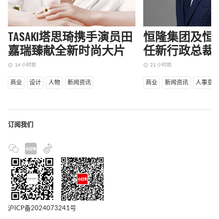
TASAKI塔思琦携手演员田
恒隆集团及恒
嘉瑞臻献全新时尚大片
任新行政总裁
14 小时前
21 小时前
access_time
access_time
商业
设计
人物
新闻资讯
商业
新闻资讯
人事变
订阅我们
沪ICP备2024073241号