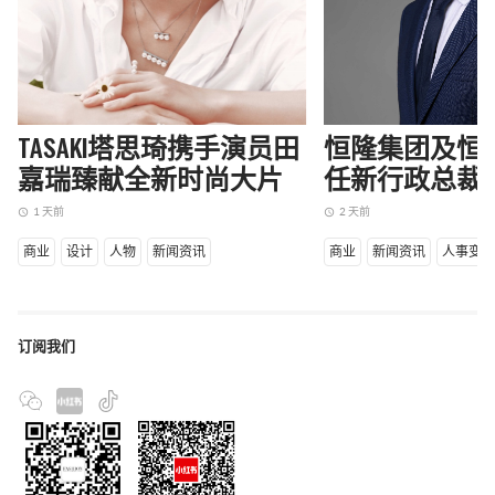
TASAKI塔思琦携手演员田
恒隆集团及恒
嘉瑞臻献全新时尚大片
任新行政总裁
1 天前
2 天前
access_time
access_time
商业
设计
人物
新闻资讯
商业
新闻资讯
人事变
订阅我们