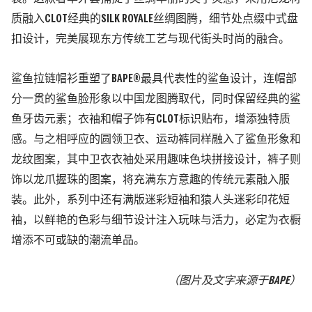
质融入CLOT经典的SILK ROYALE丝绸图腾，细节处点缀中式盘
扣设计，完美展现东方传统工艺与现代街头时尚的融合。
鲨鱼拉链帽衫重塑了BAPE®最具代表性的鲨鱼设计，连帽部
分一贯的鲨鱼脸形象以中国龙图腾取代，同时保留经典的鲨
鱼牙齿元素；衣袖和帽子饰有CLOT标识贴布，增添独特质
感。与之相呼应的圆领卫衣、运动裤同样融入了鲨鱼形象和
龙纹图案，其中卫衣衣袖处采用趣味色块拼接设计，裤子则
饰以龙爪握珠的图案，将充满东方意趣的传统元素融入服
装。此外，系列中还有满版迷彩短袖和猿人头迷彩印花短
袖，以鲜艳的色彩与细节设计注入玩味与活力，必定为衣橱
增添不可或缺的潮流单品。
（图片及文字来源于BAPE）