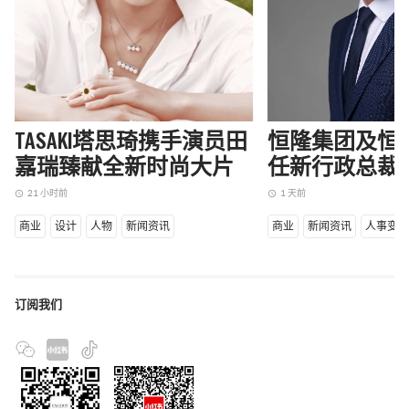
TASAKI塔思琦携手演员田
恒隆集团及恒
嘉瑞臻献全新时尚大片
任新行政总裁
21 小时前
1 天前
access_time
access_time
商业
设计
人物
新闻资讯
商业
新闻资讯
人事变
订阅我们