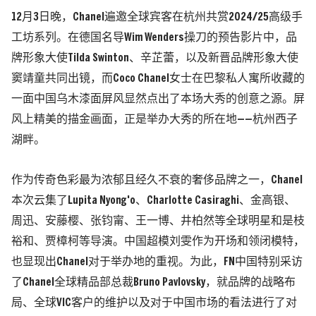
12月3日晚，Chanel遍邀全球宾客在杭州共赏2024/25高级手
工坊系列。在德国名导Wim Wenders操刀的预告影片中，品
牌形象大使Tilda Swinton、辛芷蕾，以及新晋品牌形象大使
窦靖童共同出镜，而Coco Chanel女士在巴黎私人寓所收藏的
一面中国乌木漆面屏风显然点出了本场大秀的创意之源。屏
风上精美的描金画面，正是举办大秀的所在地——杭州西子
湖畔。
作为传奇色彩最为浓郁且经久不衰的奢侈品牌之一，Chanel
本次云集了Lupita Nyong'o、Charlotte Casiraghi、金高银、
周迅、安藤樱、张钧甯、王一博、井柏然等全球明星和是枝
裕和、贾樟柯等导演。中国超模刘雯作为开场和领闭模特，
也显现出Chanel对于举办地的重视。为此，FN中国特别采访
了Chanel全球精品部总裁Bruno Pavlovsky，就品牌的战略布
局、全球VIC客户的维护以及对于中国市场的看法进行了对