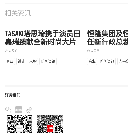
相关资讯
TASAKI塔思琦携手演员田
恒隆集团及恒
嘉瑞臻献全新时尚大片
任新行政总裁
1 天前
1 天前
access_time
access_time
商业
设计
人物
新闻资讯
商业
新闻资讯
人事变
订阅我们