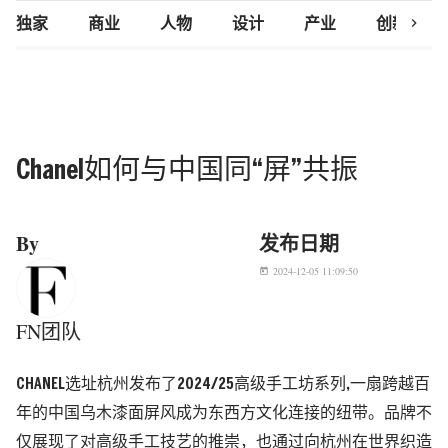
chevron_right
独家
商业
人物
设计
产业
创新研究
Chanel如何与中国同“屏”共振
By
发布日期
2024-12-05 11:09:50
today
FN团队
CHANEL选址杭州发布了2024/25高级手工坊系列,一扇跨越百
年的中国乌木漆面屏风成为东西方文化连接的纽带。品牌不
仅展现了对高级手工技艺的推崇，也通过向杭州在世界织造