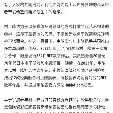
有了大家的共同努力，我们才能为瑞士及世界各地的癌症患
者带去希望的曙光与生命的延续。”
村上隆致力于以多媒体及跨领域的方式打破当代艺术构造的
疆界，这与宇舶表敢为先锋、不懈创新及勇于探索的先锋精
神不谋而合。在这一愿景下，宇舶表与村上隆携手共同推出
多款卓越时计作品。2022年4月，宇舶表与村上隆第三次携
手合作，限量发行324件NFT数字作品，其灵感源自20世纪
70年代日本电子游戏和电视节目。随后，在2023年，宇舶
表以村上隆标志性太阳花元素焕新演绎经典融合系列腕表，
推出12款经典融合村上隆腕表，每款腕表均配有对应的NFT
数字作品，并通过宇舶表官方网站Hublot.com发售。
基于宇舶表与村上隆合作的首款腕表作品，经典融合村上隆
黑色陶瓷彩虹腕表将高级制表技艺与当代动感艺术巧妙融