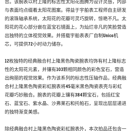
合。该腕表以村上隆的标志性太阳花图腾为设计灵感，内部
与表面均点缀着太阳花图案。得益于宇舶表工程师自主研发
的滚珠轴承系统，太阳花的花瓣可灵巧旋转，惊艳不凡。太
阳花的花心部分嵌在蓝宝石镜面上，为灿烂非凡的笑脸营造
出独特的立体视觉效果。并搭载宇舶表表厂自制Unico机
芯，可提供72小时动力储存。
12枚独特的经典融合村上隆黑色陶瓷腕表均饰有村上隆标志
性的太阳花元素，并镶有103颗相同颜色的彩色宝石，营造
出绚丽的视觉效果。作为该系列的标志性压轴作品，经典融
合村上隆黑色陶瓷彩虹腕表将45毫米黑色陶瓷表壳与彩虹
花瓣巧妙融合。腕表的花瓣上镶有384颗宝石，包括红宝
石、蓝宝石、紫水晶、沙弗莱石和托帕石，呈现出层层递进
的独特渐变美感。
除经典融合村上隆黑色陶瓷彩虹腕表外，本次拍品还包含一