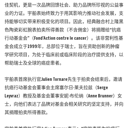
佳契机，更是一次品牌回馈社会、助力品牌所珍视的公益事
业的力证。宇舶表始终致力于用其影响力推动社会发展，支
持能够切实带来积极变化的项目。因此，经典融合村上隆黑
色陶瓷彩虹腕表拍卖所得善款（不含佣金）将捐赠给“抗癌
行动基金会”（Fond’Action contre le cancer）。该非营利性基
金会成立于1999年，总部位于瑞士，旨在资助创新的肿瘤
学研究项目，为处于临床前或临床阶段的治疗提供支持，以
帮助瑞士及全球的癌症患者。
宇舶表首席执行官Julien Tornare先生于拍卖会结束后，邀请
抗癌行动基金会董事会主席塞尔日·莱夫拉兹（Serge
Leyvraz）教授及基金会董事安妮·布伦纳（Anne Brunner）女
士，向他们表达了品牌对基金会相关研究的坚定支持，并向
其捐赠拍卖所得善款。