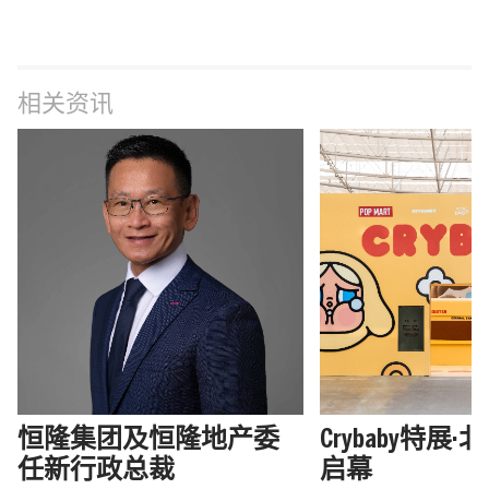
相关资讯
恒隆集团及恒隆地产委
Crybaby特展
任新行政总裁
启幕