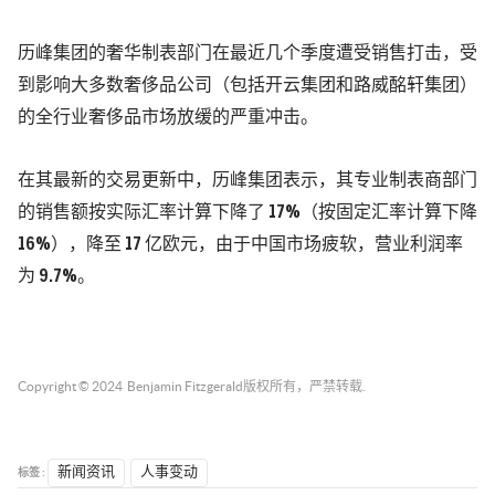
历峰集团的奢华制表部门在最近几个季度遭受销售打击，受
到影响大多数奢侈品公司（包括开云集团和路威酩轩集团）
的全行业奢侈品市场放缓的严重冲击。
在其最新的交易更新中，历峰集团表示，其专业制表商部门
的销售额按实际汇率计算下降了 17%（按固定汇率计算下降
16%），降至 17 亿欧元，由于中国市场疲软，营业利润率
为 9.7%。
Copyright © 2024
Benjamin Fitzgerald
版权所有，严禁转载.
标签 :
新闻资讯
人事变动