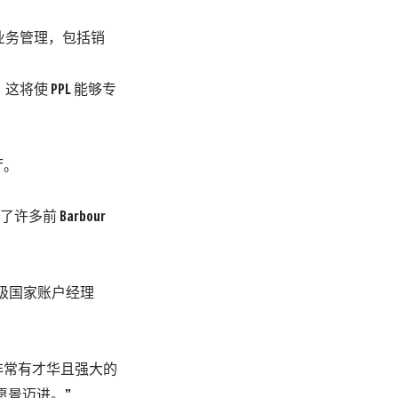
批发业务管理，包括销
新。这将使 PPL 能够专
厅。
许多前 Barbour
、前高级国家账户经理
。
有一个非常有才华且强大的
愿景迈进。”