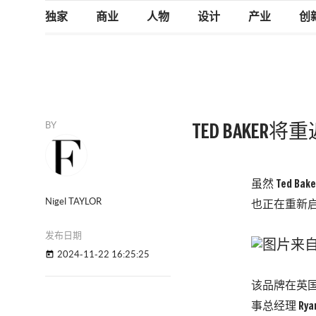
独家
商业
人物
设计
产业
创
BY
TED BAKE
虽然 Ted
Nigel TAYLOR
也正在重新
发布日期
2024-11-22 16:25:25
today
该品牌在英国和欧洲
事总经理 Ryan 