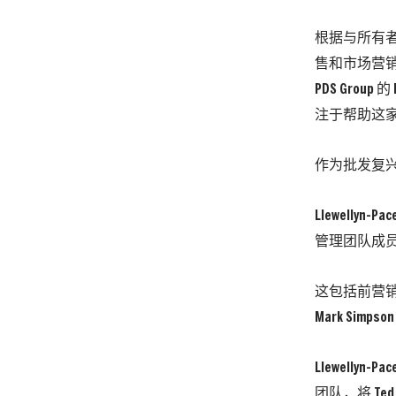
根据与所有者 
售和市场营
PDS Grou
注于帮助这
作为批发复兴的
Llewelly
管理团队成
这包括前营销主管
Mark Simp
Llewelly
团队，将 T