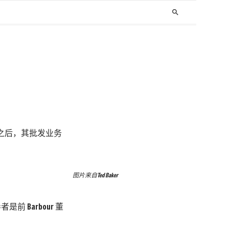
search
兴之后，其批发业务
图片来自Ted Baker
者是前 Barbour 董