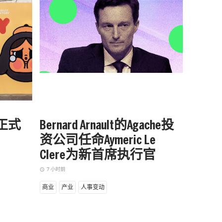
站正式
Bernard Arnault的Agache投
被中
资公司任命Aymeric Le
户外品
Clere为新首席执行官
增长
7 小时前
7 小时前
access_time
access_time
商业
产业
人事变动
商业
产