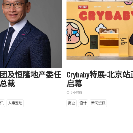
团及恒隆地产委任
Crybaby特展·北京
总裁
启幕
6 小时前
access_time
讯
人事变动
商业
设计
新闻资讯