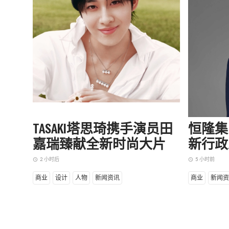
TASAKI塔思琦携手演员田
恒隆集
嘉瑞臻献全新时尚大片
新行政
2 小时后
5 小时前
access_time
access_time
商业
设计
人物
新闻资讯
商业
新闻资