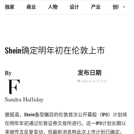
chevron_right
独家
商业
人物
设计
产业
创新研究
Shein确定明年初在伦敦上市
By
发布日期
2024-11-18 17:33:01
today
Sandra Halliday
据报道，Shein备受瞩目的伦敦首次公开募股（IPO）计划将
在明年年初通过伦敦证券交易所进行。这一IPO计划长期以
来被传言反复变动，但最新消息称此次上市计划已确定。