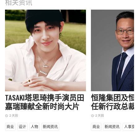
相关资讯
TASAKI塔思琦携手演员田
恒隆集团及恒
嘉瑞臻献全新时尚大片
任新行政总裁
2 天前
2 天前
access_time
access_time
商业
设计
人物
新闻资讯
商业
新闻资讯
人事变