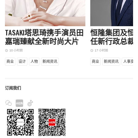
TASAKI塔思琦携手演员田
恒隆集团及恒
嘉瑞臻献全新时尚大片
任新行政总裁
10 小时前
17 小时前
access_time
access_time
商业
设计
人物
新闻资讯
商业
新闻资讯
人事变
订阅我们