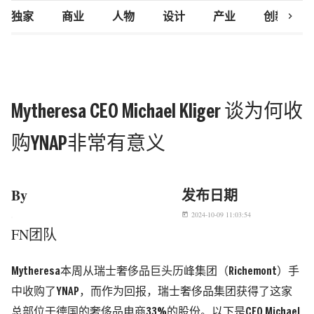
chevron_right
独家
商业
人物
设计
产业
创新研究
Mytheresa CEO Michael Kliger 谈为何收
购YNAP非常有意义
By
发布日期
2024-10-09 11:03:54
today
FN团队
Mytheresa本周从瑞士奢侈品巨头历峰集团（Richemont）手
中收购了YNAP，而作为回报，瑞士奢侈品集团获得了这家
总部位于德国的奢侈品电商33%的股份。以下是CEO Michael