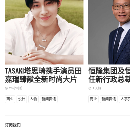
TASAKI塔思琦携手演员田
恒隆集团及恒
嘉瑞臻献全新时尚大片
任新行政总裁
20 小时前
1 天前
access_time
access_time
商业
设计
人物
新闻资讯
商业
新闻资讯
人事变
订阅我们